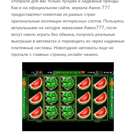
отобрали для вас только лучшие и надежные бренды.
Как и на официальном сайте, зеркала Азино 777
предоставляют клиентам из разных стран
оригинальные коллекции интересных слотов. Пользуясь
актуальными на сегодня зеркалами Азино777, гости
могут смело играть без обмана, получать реальные
выигрыши в автоматах и переводить их через надежные
платежные системы. Новогодние автоматы еще не
пропали с главных страниц онлайн-казино.