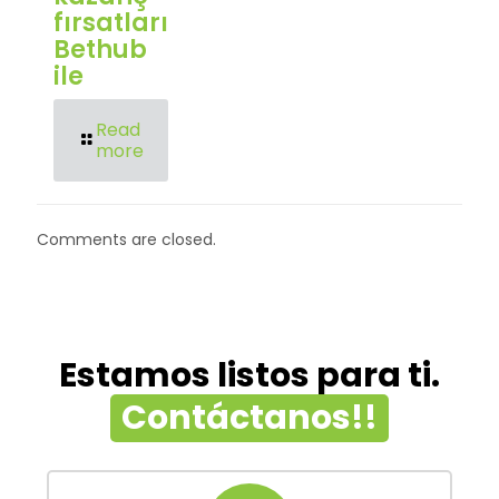
fırsatları
Bethub
ile
Read
more
Comments are closed.
Estamos listos para ti.
Contáctanos!!