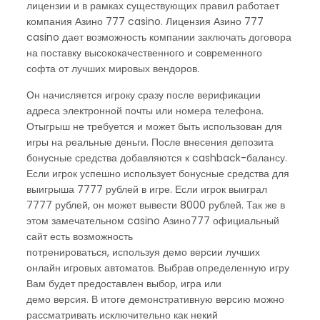
лицензии и в рамках существующих правил работает
компания Азино 777 casino. Лицензия Азино 777
casino дает возможность компании заключать договора
на поставку высококачественного и современного
софта от лучших мировых вендоров.
Он начисляется игроку сразу после верификации
адреса электронной почты или номера телефона.
Отыгрыш не требуется и может быть использован для
игры на реальные деньги. После внесения депозита
бонусные средства добавляются к cashback-балансу.
Если игрок успешно использует бонусные средства для
выигрыша 7777 рублей в игре. Если игрок выиграл
7777 рублей, он может вывести 8000 рублей. Так же в
этом замечательном casino Азино777 официальный
сайт есть возможность
потренироваться, используя демо версии лучших
онлайн игровых автоматов. Выбрав определенную игру
Вам будет предоставлен выбор, игра или
демо версия. В итоге демонстративную версию можно
рассматривать исключительно как некий