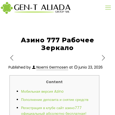
Азино 777 Рабочее
Зеркало
Published by
Noemi Germosen
at
junio 23, 2026
Content
Мобильная версия Azino
Пополнение депозита и снятие средств
Регистрация в клубе сайт азино777
официальный абсолютно бесплатная!