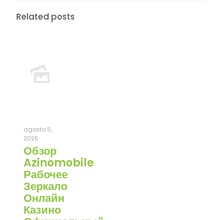
Related posts
agosto 5,
2026
Обзор
Azinomobile
Рабочее
Зеркало
Онлайн
Казино