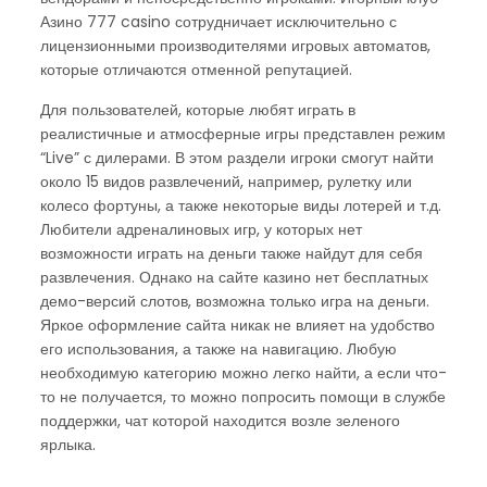
Азино 777 casino сотрудничает исключительно с
лицензионными производителями игровых автоматов,
которые отличаются отменной репутацией.
Для пользователей, которые любят играть в
реалистичные и атмосферные игры представлен режим
“Live” с дилерами. В этом раздели игроки смогут найти
около 15 видов развлечений, например, рулетку или
колесо фортуны, а также некоторые виды лотерей и т.д.
Любители адреналиновых игр, у которых нет
возможности играть на деньги также найдут для себя
развлечения. Однако на сайте казино нет бесплатных
демо-версий слотов, возможна только игра на деньги.
Яркое оформление сайта никак не влияет на удобство
его использования, а также на навигацию. Любую
необходимую категорию можно легко найти, а если что-
то не получается, то можно попросить помощи в службе
поддержки, чат которой находится возле зеленого
ярлыка.