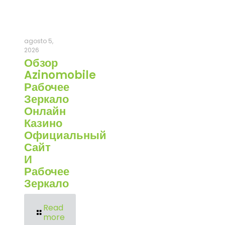
agosto 5,
2026
Обзор
Azinomobile
Рабочее
Зеркало
Онлайн
Казино
Официальный
Сайт
И
Рабочее
Зеркало
Read
more