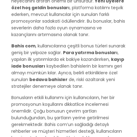
heyecanını artıran önemli bir unsurdur.
Yeni üyelere
özel hoş geldin bonusları
, platforma katılımı teşvik
ederken, mevcut kullanıcılar için sunulan farklı
promosyonlar sadakati ödüllendirir. Bu bonuslar, bahis
severlerin daha fazla oyun oynamasına ve
kazançlarını artırmasına olanak tanır.
Bahis com
, kullanıcılarına çeşitli bonus türleri sunarak
geniş bir yelpaze sağlar.
Para yatırma bonusları
,
yapılan ilk yatırımlarda ek bakiye kazandırırken,
kayıp
iade bonusları
kaybedilen bahislerin bir kısmını geri
almayı mümkün kılar. Ayrıca, belirli etkinliklere özel
sunulan
bedava bahisler
de, riski azaltarak yeni
stratejiler denemeye olanak tanır.
Bonusların etkili kullanımı için kullanıcıların, her bir
promosyonun koşullarını dikkatlice incelemesi
önemlidir. Çoğu bonusun çevrim şartları
bulunduğundan, bu şartların yerine getirilmesi
gerekmektedir. Bahis com’un sağladığı detaylı
rehberler ve müşteri hizmetleri desteği, kullanıcıların