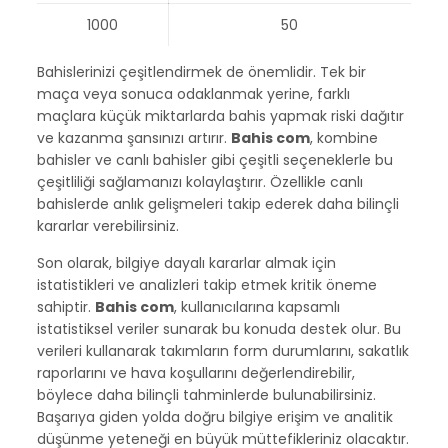
1000
50
Bahislerinizi çeşitlendirmek de önemlidir. Tek bir
maça veya sonuca odaklanmak yerine, farklı
maçlara küçük miktarlarda bahis yapmak riski dağıtır
ve kazanma şansınızı artırır.
Bahis com
, kombine
bahisler ve canlı bahisler gibi çeşitli seçeneklerle bu
çeşitliliği sağlamanızı kolaylaştırır. Özellikle canlı
bahislerde anlık gelişmeleri takip ederek daha bilinçli
kararlar verebilirsiniz.
Son olarak, bilgiye dayalı kararlar almak için
istatistikleri ve analizleri takip etmek kritik öneme
sahiptir.
Bahis com
, kullanıcılarına kapsamlı
istatistiksel veriler sunarak bu konuda destek olur. Bu
verileri kullanarak takımların form durumlarını, sakatlık
raporlarını ve hava koşullarını değerlendirebilir,
böylece daha bilinçli tahminlerde bulunabilirsiniz.
Başarıya giden yolda doğru bilgiye erişim ve analitik
düşünme yeteneği en büyük müttefikleriniz olacaktır.