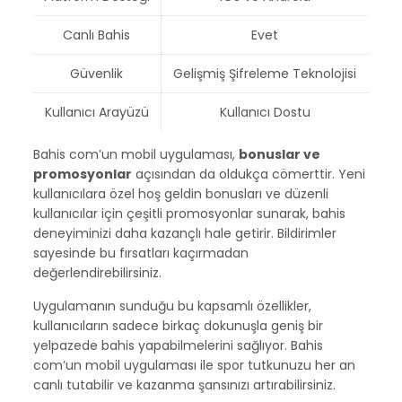
Canlı Bahis
Evet
Güvenlik
Gelişmiş Şifreleme Teknolojisi
Kullanıcı Arayüzü
Kullanıcı Dostu
Bahis com’un mobil uygulaması,
bonuslar ve
promosyonlar
açısından da oldukça cömerttir. Yeni
kullanıcılara özel hoş geldin bonusları ve düzenli
kullanıcılar için çeşitli promosyonlar sunarak, bahis
deneyiminizi daha kazançlı hale getirir. Bildirimler
sayesinde bu fırsatları kaçırmadan
değerlendirebilirsiniz.
Uygulamanın sunduğu bu kapsamlı özellikler,
kullanıcıların sadece birkaç dokunuşla geniş bir
yelpazede bahis yapabilmelerini sağlıyor. Bahis
com’un mobil uygulaması ile spor tutkunuzu her an
canlı tutabilir ve kazanma şansınızı artırabilirsiniz.