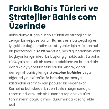
Farklı Bahis Türleri ve
Stratejiler Bahis com
Üzerinde
Bahis dünyası, çeşitli bahis türleri ve stratejileri ile
zengin bir yelpaze sunar.
Bahis com
, bu çeşitliliği en
iyi şekilde değerlendirmek isteyenler için mükemmel
bir platformdur.
Tekli bahisler
, basitliği nedeniyle yeni
başlayanlar için ideal bir başlangıç noktasıdır. Bu bahis
türü, yalnızca tek bir sonuca odaklanır ve bu da riskin
daha kolay yönetilmesini sağlar. Ancak, daha
deneyimli bahisçiler için
kombine bahisler
veya
diğer adıyla akümülatör bahisler, potansiyel
kazançları artırmak için popüler bir seçenektir.
Kombine bahislerde, birden fazla maçın sonuçları
tahmin edilerek tek bir kuponda toplanır ve tüm
tahminlerin doğru olması durumunda kazanç elde
edilir.