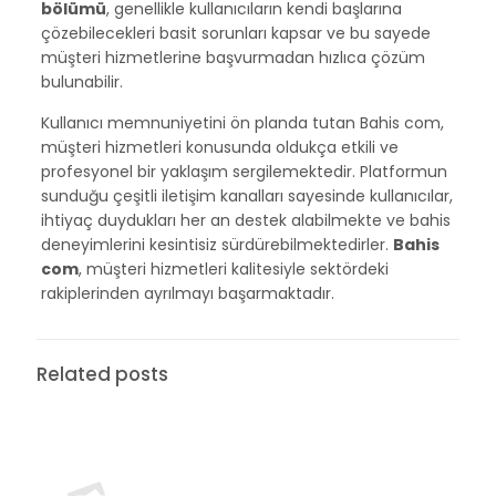
bölümü
, genellikle kullanıcıların kendi başlarına
çözebilecekleri basit sorunları kapsar ve bu sayede
müşteri hizmetlerine başvurmadan hızlıca çözüm
bulunabilir.
Kullanıcı memnuniyetini ön planda tutan Bahis com,
müşteri hizmetleri konusunda oldukça etkili ve
profesyonel bir yaklaşım sergilemektedir. Platformun
sunduğu çeşitli iletişim kanalları sayesinde kullanıcılar,
ihtiyaç duydukları her an destek alabilmekte ve bahis
deneyimlerini kesintisiz sürdürebilmektedirler.
Bahis
com
, müşteri hizmetleri kalitesiyle sektördeki
rakiplerinden ayrılmayı başarmaktadır.
Related posts