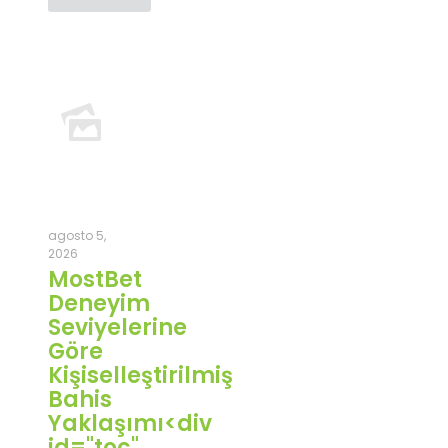
agosto 5,
2026
MostBet
Deneyim
Seviyelerine
Göre
Kişiselleştirilmiş
Bahis
Yaklaşımı<div
id="toc"