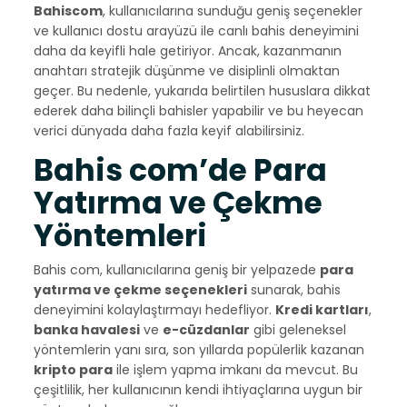
Bahiscom
, kullanıcılarına sunduğu geniş seçenekler
ve kullanıcı dostu arayüzü ile canlı bahis deneyimini
daha da keyifli hale getiriyor. Ancak, kazanmanın
anahtarı stratejik düşünme ve disiplinli olmaktan
geçer. Bu nedenle, yukarıda belirtilen hususlara dikkat
ederek daha bilinçli bahisler yapabilir ve bu heyecan
verici dünyada daha fazla keyif alabilirsiniz.
Bahis com’de Para
Yatırma ve Çekme
Yöntemleri
Bahis com, kullanıcılarına geniş bir yelpazede
para
yatırma ve çekme seçenekleri
sunarak, bahis
deneyimini kolaylaştırmayı hedefliyor.
Kredi kartları
,
banka havalesi
ve
e-cüzdanlar
gibi geleneksel
yöntemlerin yanı sıra, son yıllarda popülerlik kazanan
kripto para
ile işlem yapma imkanı da mevcut. Bu
çeşitlilik, her kullanıcının kendi ihtiyaçlarına uygun bir