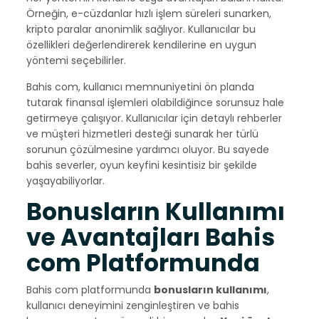
Örneğin, e-cüzdanlar hızlı işlem süreleri sunarken,
kripto paralar anonimlik sağlıyor. Kullanıcılar bu
özellikleri değerlendirerek kendilerine en uygun
yöntemi seçebilirler.
Bahis com, kullanıcı memnuniyetini ön planda
tutarak finansal işlemleri olabildiğince sorunsuz hale
getirmeye çalışıyor. Kullanıcılar için detaylı rehberler
ve müşteri hizmetleri desteği sunarak her türlü
sorunun çözülmesine yardımcı oluyor. Bu sayede
bahis severler, oyun keyfini kesintisiz bir şekilde
yaşayabiliyorlar.
Bonusların Kullanımı
ve Avantajları Bahis
com Platformunda
Bahis com platformunda
bonusların kullanımı
,
kullanıcı deneyimini zenginleştiren ve bahis