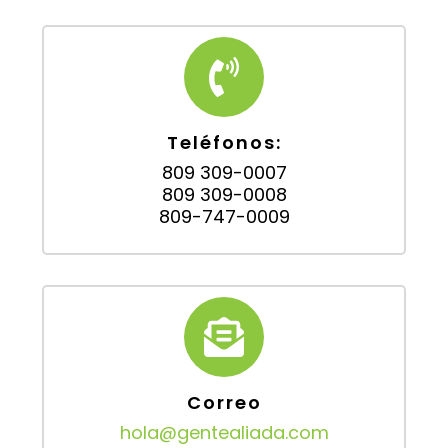
Teléfonos:
809 309-0007
809 309-0008
809-747-0009
Correo
hola@gentealiada.com