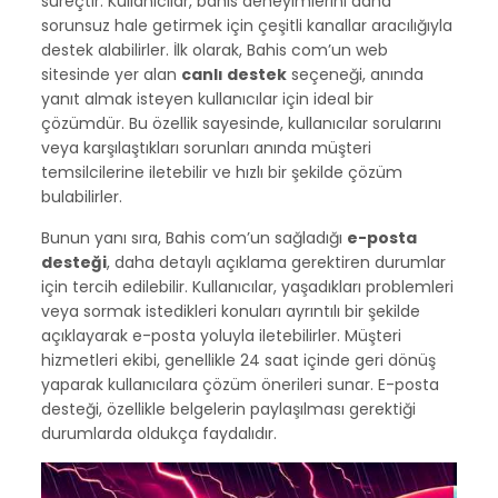
süreçtir. Kullanıcılar, bahis deneyimlerini daha
sorunsuz hale getirmek için çeşitli kanallar aracılığıyla
destek alabilirler. İlk olarak, Bahis com’un web
sitesinde yer alan
canlı destek
seçeneği, anında
yanıt almak isteyen kullanıcılar için ideal bir
çözümdür. Bu özellik sayesinde, kullanıcılar sorularını
veya karşılaştıkları sorunları anında müşteri
temsilcilerine iletebilir ve hızlı bir şekilde çözüm
bulabilirler.
Bunun yanı sıra, Bahis com’un sağladığı
e-posta
desteği
, daha detaylı açıklama gerektiren durumlar
için tercih edilebilir. Kullanıcılar, yaşadıkları problemleri
veya sormak istedikleri konuları ayrıntılı bir şekilde
açıklayarak e-posta yoluyla iletebilirler. Müşteri
hizmetleri ekibi, genellikle 24 saat içinde geri dönüş
yaparak kullanıcılara çözüm önerileri sunar. E-posta
desteği, özellikle belgelerin paylaşılması gerektiği
durumlarda oldukça faydalıdır.