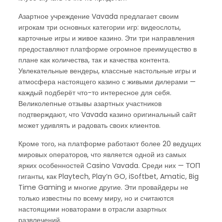
Азартное учреждение Vavada предлагает своим
игрокам три основных категории игр: видеослоты,
карточные игры и живое казино. Эти три направления
предоставляют платформе огромное преимущество в
плане как количества, так и качества контента.
Увлекательные вендеры, классные настольные игры и
атмосфера настоящего казино с живыми дилерами —
каждый подберёт что-то интересное для себя.
Великолепные отзывы азартных участников
подтверждают, что Vavada казино оригинальный сайт
может удивлять и радовать своих клиентов.
Кроме того, на платформе работают более 20 ведущих
мировых операторов, что является одной из самых
ярких особенностей Casino Vavada. Среди них — ТОП
гиганты, как Playtech, Play’n GO, iSoftbet, Amatic, Big
Time Gaming и многие другие. Эти провайдеры не
только известны по всему миру, но и считаются
настоящими новаторами в отрасли азартных
развлечений.