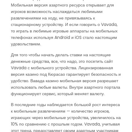
Мобильная версия азартного ресурса открывает для
игроков возможность наслаждаться любимыми
развлечениями на ходу, не привязываясь к
стационарному устройству. И если говорить о Vavada,
то играть в любимые игровые аппараты на мобильных
телефонах используя Android и iOS стало настоящим
удовольствием.
Для того чтобы начать делать ставки на настоящие
денежные средства, все, что надо, это посетить сайт
Vavada с мобильного устройства. Лицензированная
версия казино под Кюрасао гарантирует безопасность и
удобство. Вавада казино мобильная версия разрешает
использовать любые валюты. Внутри азартного портала
функционирует сервис, который меняет валюту.
В последние годы наблюдается большой рост интереса
к мобильным развлечениям — количество игроков,
играющих через мобильные устройства, увеличилось на
10% по сравнению с прошлым годом. Vavada, учитывая
этот тренд, предоставляет своим азартным участникам