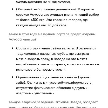
самовыражения не лимитируется.
Обильный выбор казино развлечений. В игровом
сервисе Vavada вас ожидает впечатляющий выбор
— более 4100 игр! Это классная галерея, где
каждый найдет что-то для себя.
Какие в этом году в азартном портале предусмотрены
Vavada минусы?
Сроки и ограничения съёма валюты. В отличие от
традиционных наземных клубов, где выигрыш
можно забрать сразу, в Вавада на это может
потребоваться какое-то время, в частности если вы
используете банковские услуги.
Ограниченная социальная активность (кроме
лайв). Одним из минусов веб-платформы есть
отсутствие фактического общения с другими
азартными участниками.
Каждое азартное заведение, включая Вавада, обладает
некоторыми особенностями и нюансами. Несмотря на