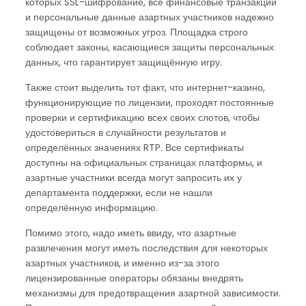
которых SSL-шифрование, все финансовые транзакции
и персональные данные азартных участников надежно
защищены от возможных угроз. Площадка строго
соблюдает законы, касающиеся защиты персональных
данных, что гарантирует защищённую игру.
Также стоит выделить тот факт, что интернет-казино,
функционирующие по лицензии, проходят постоянные
проверки и сертификацию всех своих слотов, чтобы
удостовериться в случайности результатов и
определённых значениях RTP. Все сертификаты
доступны на официальных страницах платформы, и
азартные участники всегда могут запросить их у
департамента поддержки, если не нашли
определённую информацию.
Помимо этого, надо иметь ввиду, что азартные
развлечения могут иметь последствия для некоторых
азартных участников, и именно из-за этого
лицензированные операторы обязаны внедрять
механизмы для предотвращения азартной зависимости.