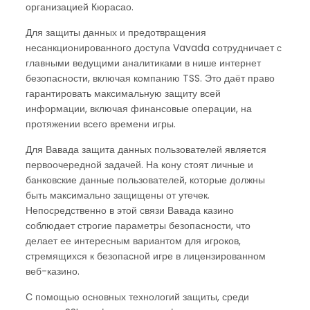
организацией Кюрасао.
Для защиты данных и предотвращения
несанкционированного доступа Vavada сотрудничает с
главными ведущими аналитиками в нише интернет
безопасности, включая компанию TSS. Это даёт право
гарантировать максимальную защиту всей
информации, включая финансовые операции, на
протяжении всего времени игры.
Для Вавада защита данных пользователей является
первоочередной задачей. На кону стоят личные и
банковские данные пользователей, которые должны
быть максимально защищены от утечек.
Непосредственно в этой связи Вавада казино
соблюдает строгие параметры безопасности, что
делает ее интересным вариантом для игроков,
стремящихся к безопасной игре в лицензированном
веб-казино.
С помощью основных технологий защиты, среди