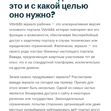
это и с какой целью
оно нужно?
Vavada зеркало рабочее — это альтернативная версия
основного портала Vavada, которая повторяет все его
функции и возможности, обеспечивая бесперебойный
доступ к азартному порталу в случае технических или
юридических ограничений. Фактически, зеркало — это
своего рода «сестра-близнец» настоящего портала
Вавада, предлагающая азартным участникам тот же
опыт, что и на стандартной платформе, исключительно
на другом домене.
Зачем казино придумывают зеркала? Рассмотрим
вавада зеркало на сегодня как пример. Причин для
этого может быть несколько. Одной из самых частых
является блокировка доступа к сайту в некоторых
регионах или государствах. Законодательные
ограничения, попытки сторонних организаций или даже
местных провайдеров заблокировать веб-портал могут