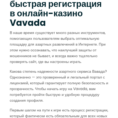
быстрая регистрация
в онлайн-казино
Vavada
В наше время существует много разных инструментов,
помогающих пользователям выбрать оптимальную
площадку для азартных развлечений в Интернете. При
этом нужно осознавать, что наилучшей защиты от
мошенников не бывает, и всегда важно тщательно
проверять сайт, где вы настроены играть.
Какова степень надежности азартного сервиса Вавада?
Однозначно — это проверенный и легальный портал с
лицензией, который гарантирует полную безопасность и
прозрачность. Чтобы начать игру на Vavada, вам
потребуется пройти быструю и удобную процедуру
создания профиля.
Первым шагом на пути к игре есть процесс регистрации,
который фактически есть обязательным для всех новых