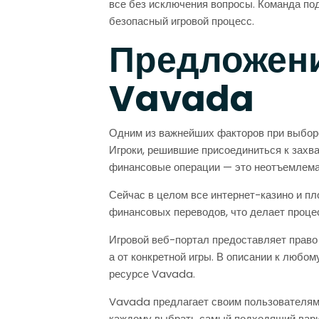
все без исключения вопросы. Команда по
безопасный игровой процесс.
Предложени
Vavada
Одним из важнейших факторов при выборе 
Игроки, решившие присоединиться к захв
финансовые операции — это неотъемлемая
Сейчас в целом все интернет-казино и п
финансовых переводов, что делает процес
Игровой веб-портал предоставляет право 
а от конкретной игры. В описании к любо
ресурсе Vavada.
Vavada предлагает своим пользователям
каждому выбрать самый подходящий вариа