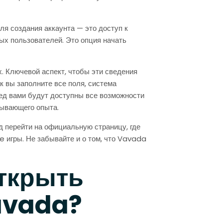
ля создания аккаунта — это доступ к
х пользователей. Это опция начать
. Ключевой аспект, чтобы эти сведения
к вы заполните все поля, система
ред вами будут доступны все возможности
тывающего опыта.
д перейти на официальную страницу, где
e игры. Не забывайте и о том, что Vavada
открыть
avada?