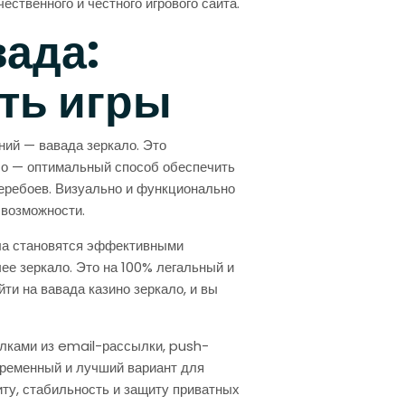
ственного и честного игрового сайта.
ада:
ть игры
ний — вавада зеркало. Это
ло — оптимальный способ обеспечить
перебоев. Визуально и функционально
 возможности.
ала становятся эффективными
ее зеркало. Это на 100% легальный и
ти на вавада казино зеркало, и вы
лками из email-рассылки, push-
временный и лучший вариант для
иту, стабильность и защиту приватных