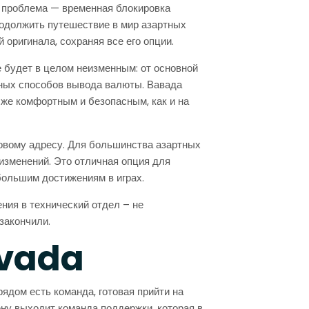
 проблема — временная блокировка
родолжить путешествие в мир азартных
оригинала, сохраняя все его опции.
е будет в целом неизменным: от основной
бных способов вывода валюты. Вавада
 же комфортным и безопасным, как и на
новому адресу. Для большинства азартных
изменений. Это отличная опция для
 большим достижениям в играх.
ния в технический отдел – не
закончили.
avada
рядом есть команда, готовая прийти на
ену выходит команда поддержки, которая в