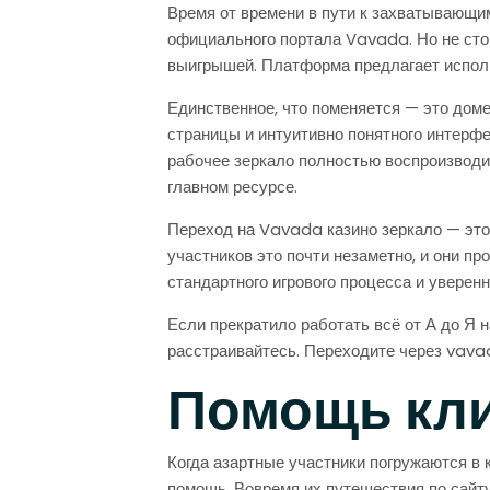
Время от времени в пути к захватывающ
официального портала Vavada. Но не сто
выигрышей. Платформа предлагает использ
Единственное, что поменяется — это доме
страницы и интуитивно понятного интерфе
рабочее зеркало полностью воспроизводит
главном ресурсе.
Переход на Vavada казино зеркало — это
участников это почти незаметно, и они п
стандартного игрового процесса и уверенн
Если прекратило работать всё от А до Я 
расстраивайтесь. Переходите через vavad
Помощь кли
Когда азартные участники погружаются в к
помощь. Вовремя их путешествия по сайту