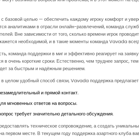
 базовой целью — обеспечить каждому игроку комфорт и уверен
тся аналитиками в отрасли онлайн-развлечений, команда служб
елей. Вне зависимости от того, сколько времени игрок проводит
окажется необходимой, и в такие моменты команда Vavada всег
сть, команда поддержки в миг и эффективно реагирует на заявк
я в очень короткие сроки. Естественно, чем труднее запрос, т
будет за быстрым и надёжным решением.
 в целом удобный способ связи, Vavada поддержка предлагает 
незамедлительный и прямой контакт.
для мгновенных ответов на вопросы.
вопрос требует значительно детального обсуждения.
едоставлять техническое сопровождение, а создать уникальный
на первом месте. В текущем году поддержка азартного клуба в