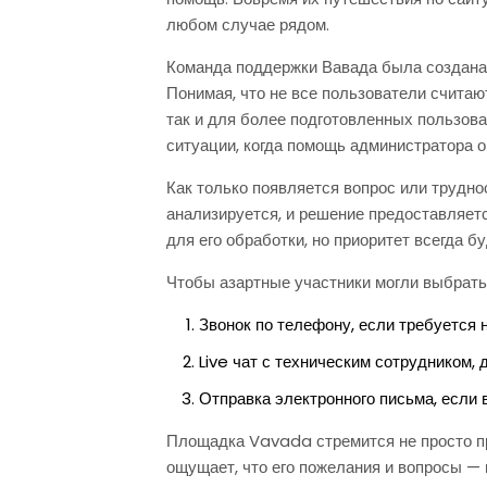
любом случае рядом.
Команда поддержки Вавада была создана с
Понимая, что не все пользователи считаю
так и для более подготовленных пользоват
ситуации, когда помощь администратора 
Как только появляется вопрос или трудно
анализируется, и решение предоставляетс
для его обработки, но приоритет всегда 
Чтобы азартные участники могли выбрать
Звонок по телефону, если требуется 
Live чат с техническим сотрудником, 
Отправка электронного письма, если 
Площадка Vavada стремится не просто пр
ощущает, что его пожелания и вопросы — 