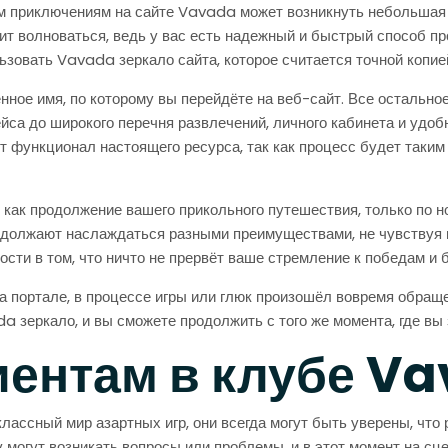
им приключениям на сайте Vavada может возникнуть небольшая
ит волноваться, ведь у вас есть надежный и быстрый способ п
овать Vavada зеркало сайта, которое считается точной копией 
нное имя, по которому вы перейдёте на веб-сайт. Все остально
йса до широкого перечня развлечений, личного кабинета и удо
 функционал настоящего ресурса, так как процесс будет таким
 как продолжение вашего прикольного путешествия, только по 
родолжают наслаждаться разными преимуществами, не чувствуя 
ости в том, что ничто не прервёт ваше стремление к победам и
на портале, в процессе игры или глюк произошёл вовремя обраще
a зеркало, и вы сможете продолжить с того же момента, где вы 
ентам в клубе V
лассный мир азартных игр, они всегда могут быть уверены, что 
 могут возникать вопросы или проблемы, и в этот момент на сц