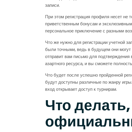
записи.
При этом регистрация профиля несет не т
приветственным бонусам и эксклюзивным 
персональное приключение с разными во
Что же нужно для регистрации учетной за
были точными, ведь в будущем они могут 
отправит вам письмо для подтверждения 
азартного ресурса, и вы сможете полнос
Что будет после успешно пройденной реги
будут доступны различные по жанру игры. 
вход открывает доступ к турнирам.
Что делать,
официальн