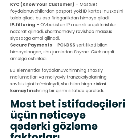
KYC (Know Your Customer)
– MostBet
foydalanuvchilardan pasport yoki ID kartasi nusxasini
talab qiladi, bu esa firibgarlikdan himoya qiladi.
IP‑filtering
– O‘zbekiston IP manzili orqali kirishlar
nazorat qilinadi, shartnomaviy ravishda maxsus
siyosatga amal qilinadi.
Secure Payments
–
PCI‑DSS
sertifikati bilan
himoyalangan, shu jumladan
Payme
,
Click
orqali
amalga oshiriladi.
Bu elementlar foydalanuvchimning shaxsiy
ma’lumotlari va moliyaviy tranzaksiyalarining
xavfsizligini ta’minlaydi, shu bilan birga
riskni
kamaytirish
ning bir qismi sifatida qaraladi.
Most bet istifadəçiləri
üçün nəticəyə
qədərki gözləmə
faktorları