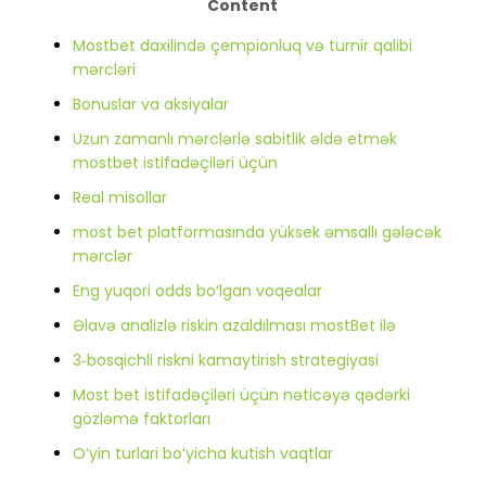
Content
Mostbet daxilində çempionluq və turnir qalibi
mərcləri
Bonuslar va aksiyalar
Uzun zamanlı mərclərlə sabitlik əldə etmək
mostbet istifadəçiləri üçün
Real misollar
most bet platformasında yüksek əmsallı gələcək
mərclər
Eng yuqori odds bo‘lgan voqealar
Əlavə analizlə riskin azaldılması mostBet ilə
3‑bosqichli riskni kamaytirish strategiyasi
Most bet istifadəçiləri üçün nəticəyə qədərki
gözləmə faktorları
O‘yin turlari bo‘yicha kutish vaqtlar