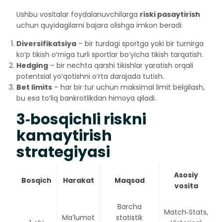
Ushbu vositalar foydalanuvchilarga
riski pasaytirish
uchun quyidagilarni bajara olishga imkon beradi:
Diversifikatsiya
– bir turdagi sportga yoki bir turnirga
ko‘p tikish o‘rniga turli sportlar bo‘yicha tikish tarqatish.
Hedging
– bir nechta qarshi tikishlar yaratish orqali
potentsial yo‘qotishni o‘rta darajada tutish.
Bet limits
– har bir tur uchun maksimal limit belgilash,
bu esa to‘liq bankrotlikdan himoya qiladi.
3‑bosqichli riskni
kamaytirish
strategiyasi
Asosiy
Bosqich
Harakat
Maqsad
vosita
Barcha
Match‑Stats,
Ma’lumot
statistik