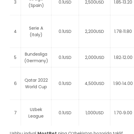
3
0.1USD
2,500USD
1.85‑13.20
(Spain)
Serie A
4
0.1USD
2,200USD
1.78‑11.80
(Italy)
Bundesliga
5
0.1USD
2,000USD
1.82‑12.00
(Germany)
Qatar 2022
6
0.1USD
4,500USD
1.90‑14.00
World Cup
Uzbek
7
0.1USD
1,000USD
1.70‑9.00
League
Ushbu jadval
MostBet
ning O‘zbekiston bozorida taklif