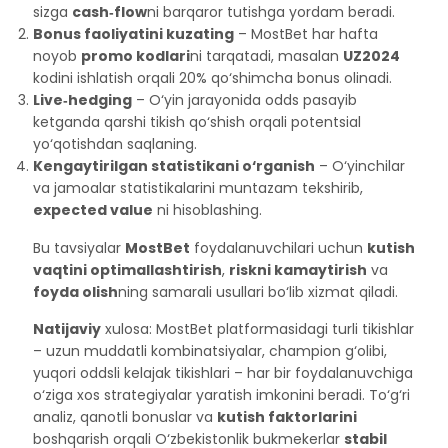
sizga
cash‑flow
ni barqaror tutishga yordam beradi.
Bonus faoliyatini kuzating
– MostBet har hafta
noyob
promo kodlari
ni tarqatadi, masalan
UZ2024
kodini ishlatish orqali 20% qo‘shimcha bonus olinadi.
Live‑hedging
– O‘yin jarayonida odds pasayib
ketganda qarshi tikish qo‘shish orqali potentsial
yo‘qotishdan saqlaning.
Kengaytirilgan statistikani o‘rganish
– O‘yinchilar
va jamoalar statistikalarini muntazam tekshirib,
expected value
ni hisoblashing.
Bu tavsiyalar
MostBet
foydalanuvchilari uchun
kutish
vaqtini optimallashtirish
,
riskni kamaytirish
va
foyda olish
ning samarali usullari bo‘lib xizmat qiladi.
Natijaviy
xulosa: MostBet platformasidagi turli tikishlar
– uzun muddatli kombinatsiyalar, champion g‘olibi,
yuqori oddsli kelajak tikishlari – har bir foydalanuvchiga
o‘ziga xos strategiyalar yaratish imkonini beradi. To‘g‘ri
analiz, qanotli bonuslar va
kutish faktorlarini
boshqarish orqali O‘zbekistonlik bukmekerlar
stabil