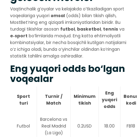
Vaqtinchalik g‘oyalar va kelajakda o’tkaziladigan sport
voqealariga yuqori
əmsal
(odds) bilan tikish qilish,
MostBet’ning eng qiziqarli imkoniyatlaridan biridir. Bu
turdagi tikishlar asosan
futbol
,
basketbol
,
tennis
va
e‑sport
bo‘limlarida mavjud. Eng katta ehtimoliyatli
kombinatsiyalar, bir necha bosqichli kutilgan natijalarni
o‘z ichiga oladi, bunda o‘yinchilar oldindan ko‘ringan
statistik tahlilni amalga oshiradilar.
Eng yuqori odds bo‘lgan
voqealar
Eng
Sport
Turnir /
Minimum
Bonu
yuqori
turi
Match
tikish
kodi
odds
Barcelona vs
Futbol
Real Madrid
0.2USD
18.00
FB18
(La Liga)