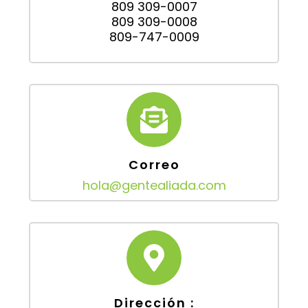
809 309-0007
809 309-0008
809-747-0009
Correo
hola@gentealiada.com
Dirección :