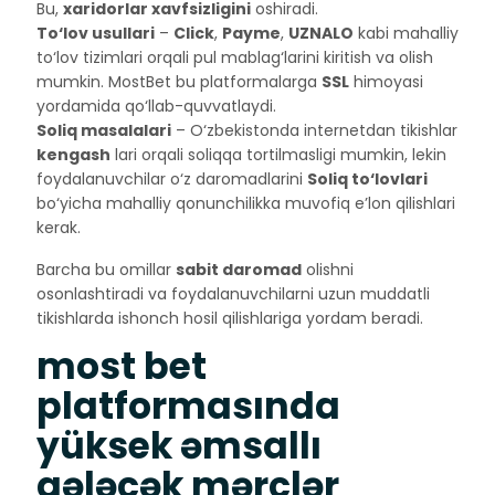
Bu,
xaridorlar xavfsizligini
oshiradi.
To‘lov usullari
–
Click
,
Payme
,
UZNALO
kabi mahalliy
to‘lov tizimlari orqali pul mablag‘larini kiritish va olish
mumkin. MostBet bu platformalarga
SSL
himoyasi
yordamida qo‘llab-quvvatlaydi.
Soliq masalalari
– O‘zbekistonda internetdan tikishlar
kengash
lari orqali soliqqa tortilmasligi mumkin, lekin
foydalanuvchilar o‘z daromadlarini
Soliq to‘lovlari
bo‘yicha mahalliy qonunchilikka muvofiq e’lon qilishlari
kerak.
Barcha bu omillar
sabit daromad
olishni
osonlashtiradi va foydalanuvchilarni uzun muddatli
tikishlarda ishonch hosil qilishlariga yordam beradi.
most bet
platformasında
yüksek əmsallı
gələcək mərclər