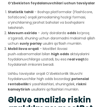
O‘zbekiston foydalanuvchilari uchun tavsiyalar
Statistik tahlil
– Boshqa platformalar (FlashScore,
SofaScore) orqali jamoalarning hozirgi formasi,
o‘yinchilarning jarohat baholari va boshqalarni
tekshirish.
Mavsum oxirida
– Joriy doiralarda
odds
ko‘proq
o‘zgaradi, shuning uchun daromadni maksimal qilish
uchun
suviy parlay
usulini qo‘llash mumkin.
Mobil ilova orqali
– MostBet ilovasi
push‑xabarnomalari bilan
high odds
aktsiyalarini
foydalanuvchilarga uzatadi, bu esa
real vaqt
da
foydalanish imkonini beradi.
Ushbu tavsiyalar orqali O‘zbekistonlik tikuvchi
foydalanuvchilar high odds bozordagi
potensial
rentabellik
ni yaxshilashlari, shuningdek,
riskni
kamaytirish
usullarini qo‘llashlari mumkin.
Əlavə analizlə riskin