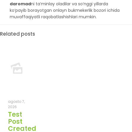
daromad
ni ta’minlay oladilar va so‘nggi yillarda
ko‘payib borayotgan onlayn bukmekerlik bozori ichida
muvaffaqiyatli raqobatlashishlari mumkin.
Related posts
agosto 7,
2026
Test
Post
Created