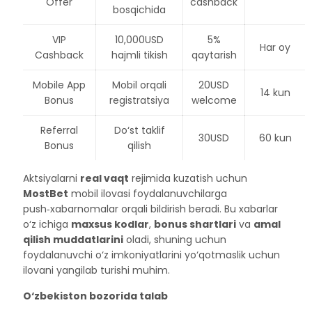
Offer
cashback
bosqichida
VIP
10,000USD
5%
Har oy
Cashback
hajmli tikish
qaytarish
Mobile App
Mobil orqali
20USD
14 kun
Bonus
registratsiya
welcome
Referral
Do‘st taklif
30USD
60 kun
Bonus
qilish
Aktsiyalarni
real vaqt
rejimida kuzatish uchun
MostBet
mobil ilovasi foydalanuvchilarga
push‑xabarnomalar orqali bildirish beradi. Bu xabarlar
o‘z ichiga
maxsus kodlar
,
bonus shartlari
va
amal
qilish muddatlarini
oladi, shuning uchun
foydalanuvchi o‘z imkoniyatlarini yo‘qotmaslik uchun
ilovani yangilab turishi muhim.
O‘zbekiston bozorida talab