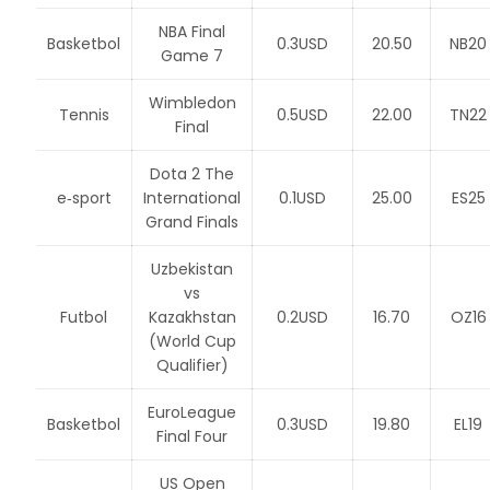
NBA Final
Basketbol
0.3USD
20.50
NB20
Game 7
Wimbledon
Tennis
0.5USD
22.00
TN22
Final
Dota 2 The
e‑sport
International
0.1USD
25.00
ES25
Grand Finals
Uzbekistan
vs
Futbol
Kazakhstan
0.2USD
16.70
OZ16
(World Cup
Qualifier)
EuroLeague
Basketbol
0.3USD
19.80
EL19
Final Four
US Open