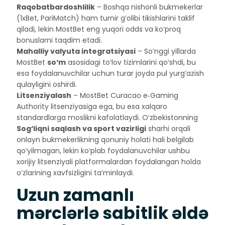
Raqobatbardoshlilik
– Boshqa nishonli bukmekerlar
(1xBet, PariMatch) ham turnir g‘olibi tikishlarini taklif
qiladi, lekin MostBet eng yuqori odds va ko‘proq
bonuslarni taqdim etadi.
Mahalliy valyuta integratsiyasi
– So‘nggi yillarda
MostBet
so‘m
asosidagi to‘lov tizimlarini qo‘shdi, bu
esa foydalanuvchilar uchun turar joyda pul yurg‘azish
qulayligini oshirdi.
Litsenziyalash
– MostBet Curacao e‑Gaming
Authority litsenziyasiga ega, bu esa xalqaro
standardlarga moslikni kafolatlaydi. O‘zbekistonning
Sog‘liqni saqlash va sport vazirligi
sharhi orqali
onlayn bukmekerlikning qonuniy holati hali belgilab
qo‘yilmagan, lekin ko‘plab foydalanuvchilar ushbu
xorijiy litsenziyali platformalardan foydalangan holda
o‘zlarining xavfsizligini ta’minlaydi.
Uzun zamanlı
mərclərlə sabitlik əldə