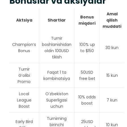
Bonuslar va aksiyalar
Amal
Bonus
Aktsiya
Shartlar
qilish
miqdori
muddati
Turnir
Champion’s
boshlanishidan
100% up
30 kun
Bonus
oldin 100USD
to $150
tikish
Turnir
Faqat 1 ta
50USD
G’olibi
15 kun
kombinatsiya
free bet
Promo
Local
O’zbekiston
10% odds
League
Superligasi
7 kun
boost
Boost
uchun
Turnirning
Early Bird
25USD
birinchi
10 kun