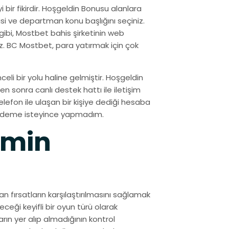
 bir fikirdir. Hoşgeldin Bonusu alanlara
gisi ve departman konu başlığını seçiniz.
 gibi, Mostbet bahis şirketinin web
. BC Mostbet, para yatırmak için çok
li bir yolu haline gelmiştir. Hoşgeldin
en sonra canlı destek hattı ile iletişim
elefon ile ulaşan bir kişiye dediği hesaba
a ödeme isteyince yapmadım.
şimin
an fırsatların karşılaştırılmasını sağlamak
eceği keyifli bir oyun türü olarak
arın yer alıp almadığının kontrol