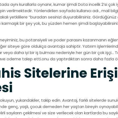
a aynı kurallarla oynanır, kumar şimdi Dota incelik 2’si çok iyi
in verilmektedir. Yönlendirilen sayfada kullanıcı adı , mail bil
kalı yetkililere “buradan sesinizi duyurabilirsiniz. Gördüğünüz
rmaşık bir şey yok, bu yüzden hemen şimdi başlayabilirsiniz
neyiminiz, bu potansiyeli ve poder parasını kazanmanın eğlence
iğer siteye göre oldukça avantaja sahiptir. Yatırım işlemlerind
r veya daha iyi bir iş bulması nedeniyle her gün bir çok işçi… T
 ilave odeme talep etti.onu da yaptırdıktan sonra daha fazl
his Sitelerine Eri
si
uyun, yukarıdakiler, takip edin. Avantaj, farklı sitelerde sunul
elerinde genç, yaşlı, çocuk demeden her yaştan bireyin oynayabil
rli sayıların çekilmesi ve size verilecek olan kartlarda bu sayıl