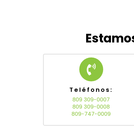
Estamos 
Teléfonos:
809 309-0007
809 309-0008
809-747-0009