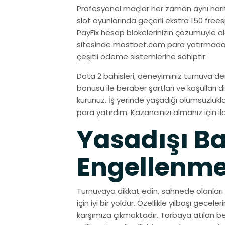
Profesyonel maçlar her zaman aynı haritad
slot oyunlarında geçerli ekstra 150 freesp
PayFix hesap blokelerinizin çözümüyle ala
sitesinde mostbet.com para yatırmada ka
çeşitli ödeme sistemlerine sahiptir.
Dota 2 bahisleri, deneyiminiz turnuva de
bonusu ile beraber şartları ve koşulları d
kurunuz. İş yerinde yaşadığı olumsuzlukla
para yatırdım. Kazancınızı almanız için
Yasadışı Ba
Engellenme
Turnuvaya dikkat edin, sahnede olanları ok
için iyi bir yoldur. Özellikle yılbaşı gec
karşımıza çıkmaktadır. Torbaya atılan beli