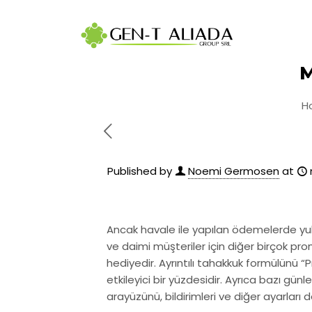
M
H
Published by
Noemi Germosen
at
Ancak havale ile yapılan ödemelerde yuk
ve daimi müşteriler için diğer birçok pr
hediyedir. Ayrıntılı tahakkuk formülünü 
etkileyici bir yüzdesidir. Ayrıca bazı gü
arayüzünü, bildirimleri ve diğer ayarları değ