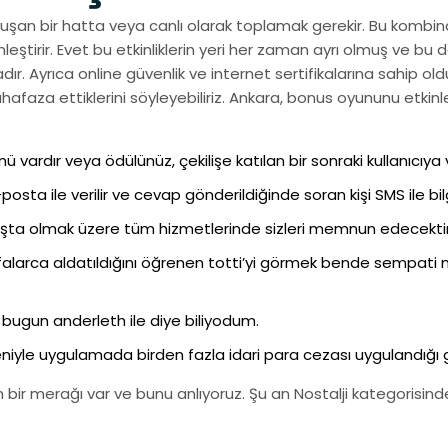
oluşan bir hatta veya canlı olarak toplamak gerekir. Bu kom
inleştirir. Evet bu etkinliklerin yeri her zaman ayrı olmuş ve bu
. Ayrıca online güvenlik ve internet sertifikalarına sahip olduğu
afaza ettiklerini söyleyebiliriz. Ankara, bonus oyununu etkinl
 vardır veya ödülünüz, çekilişe katılan bir sonraki kullanıcıya v
sta ile verilir ve cevap gönderildiğinde soran kişi SMS ile bilgil
başta olmak üzere tüm hizmetlerinde sizleri memnun edecektir
falarca aldatıldığını öğrenen totti’yi görmek bende sempati
ugun anderleth ile diye biliyodum.
iyle uygulamada birden fazla idari para cezası uygulandığı 
n bir merağı var ve bunu anlıyoruz. Şu an Nostalji kategoris