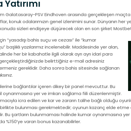
 Yatırımı
akşam Galatasaray-PSV Eindhoven arasında gerçekleşen maçta ya
ar, konuk odalarımızın genel izlenimini sunar. Dünyanın her ye
u konuda sizleri endişeye düşürecek olan en son şirket Mostbet
 için “yasadışı bahis suçu ve cezası” ile “kumar
aşlıklı yazılarımız incelenebilir. Maddesinde yer alan,
nde her bir kabahatle ilgili olarak ayrı ayrı idari para
i gerçekleştirdiğinizde belirttiğiniz e-mail adresiniz
ermeniz gereklidir. Daha sonra bahis sitesinde sağlanan
sınız.
erine bağlantılar içeren dikey bir panel mevcuttur. Bu
ynanmasına yer ve imkan sağlama fiili düzenlenmiştir.
cıyla icra edilen ve kar ve zararın talihe bağlı olduğu oyunla
tın birlikte bulunması gerekmektedir; oyunun kazanç elde et
dir. Bu şartların bulunmaması halinde kumar oynanmasına ye
nda %150’ye varan bonus kazanabilirler.