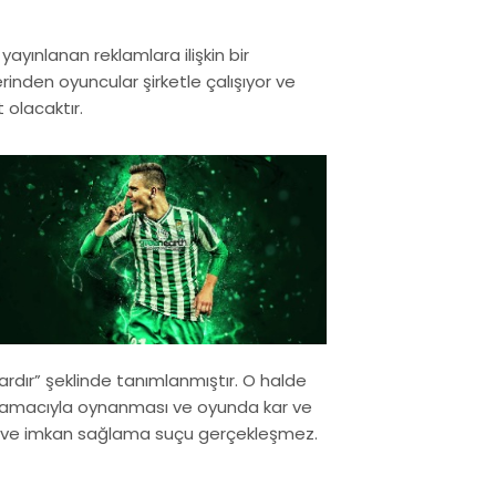
yınlanan reklamlara ilişkin bir
rinden oyuncular şirketle çalışıyor ve
 olacaktır.
rdır” şeklinde tanımlanmıştır. O halde
me amacıyla oynanması ve oyunda kar ve
r ve imkan sağlama suçu gerçekleşmez.