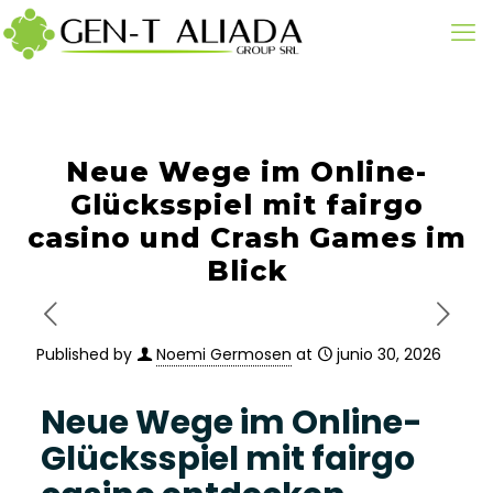
Neue Wege im Online-
Glücksspiel mit fairgo
casino und Crash Games im
Blick
Published by
Noemi Germosen
at
junio 30, 2026
Neue Wege im Online-
Glücksspiel mit fairgo