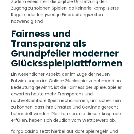
Zudem erleichtert die digitale Umsetzung den
Zugang zu solchen Spielen, da keinerlei komplizierte
Regeln oder langwierige Einarbeitungszeiten
notwendig sind.
Fairness und
Transparenz als
Grundpfeiler moderner
Glücksspielplattformen
Ein wesentlicher Aspekt, der im Zuge der neuen
Entwicklungen im Online-Glücksspiel zunehmend an
Bedeutung gewinnt, ist die Fairness der Spiele. Spieler
erwarten heute mehr Transparenz und
nachvollziehbare Spielmechanismen, um sicher sein
zu können, dass ihre Einsätze und Gewinne gerecht
behandelt werden. Plattformen, die diesen Anspruch
erfüllen, heben sich deutlich vom Wettbewerb ab.
fairgo casino setzt hierbei auf klare Spielregeln und