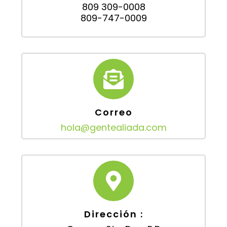
809 309-0008
809-747-0009
Correo
hola@gentealiada.com
Dirección :