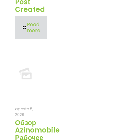
Post
Created
Read
more
agosto 5,
2026
Обзор
Azinomobile
Рабочее