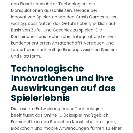
den Einsatz bewährter Technologien, die
Manipulationen ausschließen. Gerade bei
innovativen Spielarten wie den Crash Games ist es
wichtig, dass Nutzer das Gefühl haben, wirklich auf
Basis von Zufall und Geschick zu spielen. Die
Kombination aus technischer Integrität und einem
kundenorientierten Ansatz schafft Vertrauen und
fördert eine nachhaltige Bindung zwischen Spielern
und Plattform.
Technologische
Innovationen und ihre
Auswirkungen auf das
Spielerlebnis
Die rasante Entwicklung neuer Technologien
beeinflusst das Online-Glücksspiel maßgeblich.
Fortschritte in den Bereichen Künstliche Intelligenz,
Blockchain und mobile Anwendungen führen zu einer