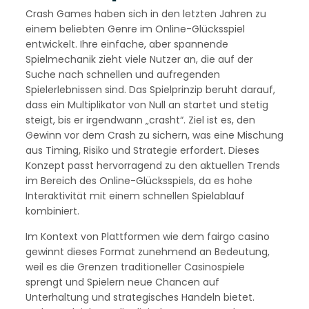
Crash Games haben sich in den letzten Jahren zu
einem beliebten Genre im Online-Glücksspiel
entwickelt. Ihre einfache, aber spannende
Spielmechanik zieht viele Nutzer an, die auf der
Suche nach schnellen und aufregenden
Spielerlebnissen sind. Das Spielprinzip beruht darauf,
dass ein Multiplikator von Null an startet und stetig
steigt, bis er irgendwann „crasht“. Ziel ist es, den
Gewinn vor dem Crash zu sichern, was eine Mischung
aus Timing, Risiko und Strategie erfordert. Dieses
Konzept passt hervorragend zu den aktuellen Trends
im Bereich des Online-Glücksspiels, da es hohe
Interaktivität mit einem schnellen Spielablauf
kombiniert.
Im Kontext von Plattformen wie dem fairgo casino
gewinnt dieses Format zunehmend an Bedeutung,
weil es die Grenzen traditioneller Casinospiele
sprengt und Spielern neue Chancen auf
Unterhaltung und strategisches Handeln bietet.