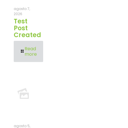
agosto 7,
2026
Test
Post
Created
Read
more
agosto 5,