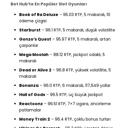
Bet Hub’te En Popüler Slot Oyunları
Book of Ra Deluxe
– 95.03 RTP, 5 makaralı, 10
ödeme çizgisi
Starburst
– 96.1 RTP, 5 makaralı, düşük volatilite
Gonzo’s Quest
– 95.97 RTP, 5 makaralı, artan
çarpanlar
Mega Moolah
– 88.12 RTP, jackpot odaklı, 5
makaralı
Dead or Alive 2
– 96.8 RTP, yüksek volatilite, 5
makaralı
Bonanza
– 96.0 RTP, 6 makaralı, 117,649 yollar
Hall of Gods
– 96.5 RTP, üç büyük jackpot
Reactoonz
– 96.51 RTP, 7×7 ızgara, zincirleme
patlamalar
Money Train 2
– 96.4 RTP, çoklu bonus turları