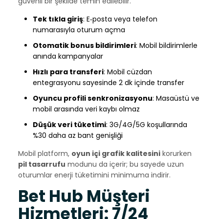
güvenli bir şekilde temin edilebilir.
Tek tıkla giriş
: E‑posta veya telefon
numarasıyla oturum açma
Otomatik bonus bildirimleri
: Mobil bildirimlerle
anında kampanyalar
Hızlı para transferi
: Mobil cüzdan
entegrasyonu sayesinde 2 dk içinde transfer
Oyuncu profili senkronizasyonu
: Masaüstü ve
mobil arasında veri kaybı olmaz
Düşük veri tüketimi
: 3G/4G/5G koşullarında
%30 daha az bant genişliği
Mobil platform,
oyun içi grafik kalitesini
korurken
pil tasarrufu
modunu da içerir; bu sayede uzun
oturumlar enerji tüketimini minimuma indirir.
Bet Hub Müşteri
Hizmetleri: 7/24