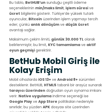
Bu tablo,
BetHUB’un
sunduğu çeşitli ödeme
seçeneklerinin
min/maks limit
,
işlem süresi
ve
ücret
bilgilerini gösterir. Türkiye’de yüksek tutarlı
oyuncular,
Bitcoin
üzerinden işlem yapmayı tercih
eder; çünkü
anlık dönüşüm
ve
düşük ücret
avantajı sağlar.
Maksimum çekim limiti,
günlük 30.000 TL
olarak
belirlenmiştir; bu limit,
KYC tamamlama
ve
aktif
oyun geçmişi
gerektirir.
BetHub Mobil Giriş ile
Kolay Erişim
Mobil cihazlarda
iOS 13+
ve
Android 8+
sürümleri
desteklenir. BetHUB,
HTML5
tabanlı bir arayüz sunarak
tarayıcı üzerinden
doğrudan oyun oynama imkanı
verir.
Native uygulama
indirme seçeneği ise
Google Play
ve
App Store
politikaları nedeniyle
sınırlıdır; bu yüzden
APK
dosyası site üzerinden