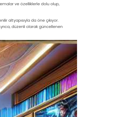
emalar ve özelliklerle dolu olup,
lir altyapısıyla da öne çıkıyor.
yrıca, düzenli olarak güncellenen