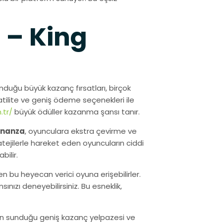
1 – King
nduğu büyük kazanç fırsatları, birçok
atilite ve geniş ödeme seçenekleri ile
.tr/
büyük ödüller kazanma şansı tanır.
onanza
, oyunculara ekstra çevirme ve
atejilerle hareket eden oyuncuların ciddi
bilir.
en bu heyecan verici oyuna erişebilirler.
ınızı deneyebilirsiniz. Bu esneklik,
un sunduğu geniş kazanç yelpazesi ve