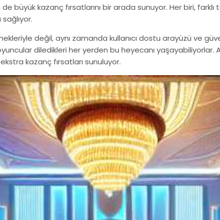
 büyük kazanç fırsatlarını bir arada sunuyor. Her biri, farklı t
 sağlıyor.
kleriyle değil, aynı zamanda kullanıcı dostu arayüzü ve güveni
uncular diledikleri her yerden bu heyecanı yaşayabiliyorlar. A
kstra kazanç fırsatları sunuluyor.