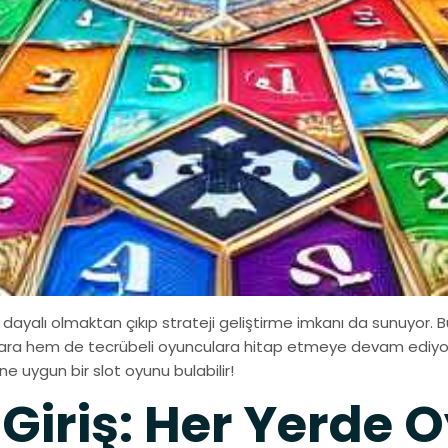
ayalı olmaktan çıkıp strateji geliştirme imkanı da sunuyor.
ara hem de tecrübeli oyunculara hitap etmeye devam ediyor.
e uygun bir slot oyunu bulabilir!
 Giriş: Her Yerde 