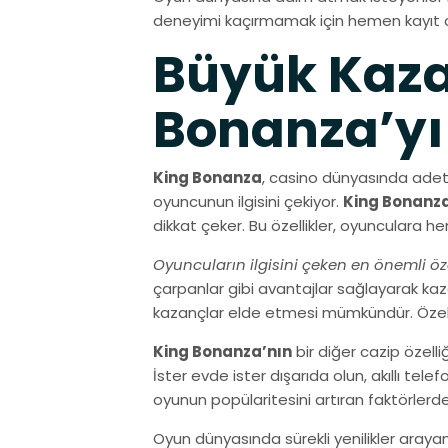
deneyimi kaçırmamak için hemen kayıt o
Büyük Kazan
Bonanza’yı
King Bonanza
, casino dünyasında adeta
oyuncunun ilgisini çekiyor.
King Bonanz
dikkat çeker. Bu özellikler, oyunculara 
Oyuncuların ilgisini çeken en önemli öz
çarpanlar gibi avantajlar sağlayarak kaza
kazançlar elde etmesi mümkündür. Özellikl
King Bonanza’nın
bir diğer cazip özelli
İster evde ister dışarıda olun, akıllı tel
oyunun popülaritesini artıran faktörlerden
Oyun dünyasında sürekli yenilikler arayan