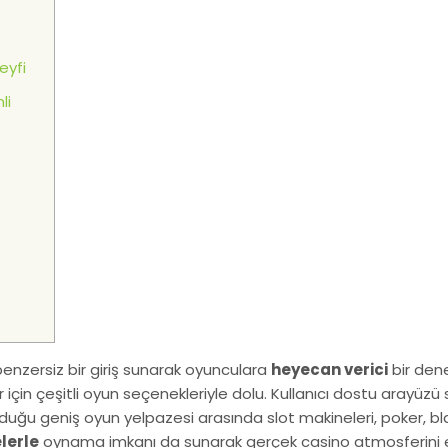
eyfi
li
enzersiz bir giriş sunarak oyunculara
heyecan verici
bir den
in çeşitli oyun seçenekleriyle dolu. Kullanıcı dostu arayüzü s
unduğu geniş oyun yelpazesi arasında slot makineleri, poker, bla
lerle
oynama imkanı da sunarak gerçek casino atmosferini ev