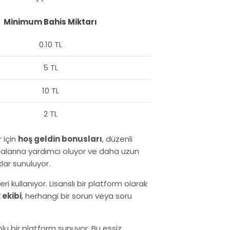
Minimum Bahis Miktarı
0.10 TL
5 TL
10 TL
2 TL
 için
hoş geldin bonusları
, düzenli
rmalarına yardımcı oluyor ve daha uzun
klar sunuluyor.
ri kullanıyor. Lisanslı bir platform olarak
 ekibi
, herhangi bir sorun veya soru
u bir platform sunuyor. Bu eşsiz