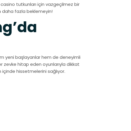
casino tutkunları için vazgeçilmez bir
 daha fazla beklemeyin!
ing’da
 hem yeni başlayanlar hem de deneyimli
er zevke hitap eden oyunlarıyla dikkat
n içinde hissetmelerini sağlıyor.