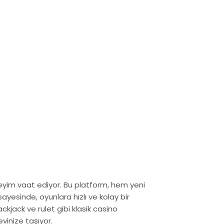
eyim vaat ediyor. Bu platform, hem yeni
ayesinde, oyunlara hızlı ve kolay bir
ckjack ve rulet gibi klasik casino
inize taşıyor.