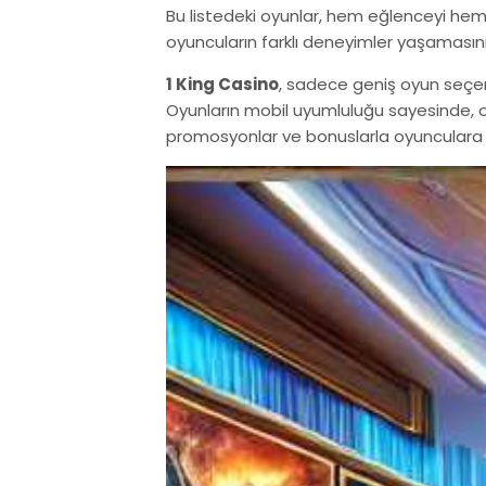
Bu listedeki oyunlar, hem eğlenceyi hem de
oyuncuların farklı deneyimler yaşamasını
1 King Casino
, sadece geniş oyun seçene
Oyunların mobil uyumluluğu sayesinde, oy
promosyonlar ve bonuslarla oyunculara e