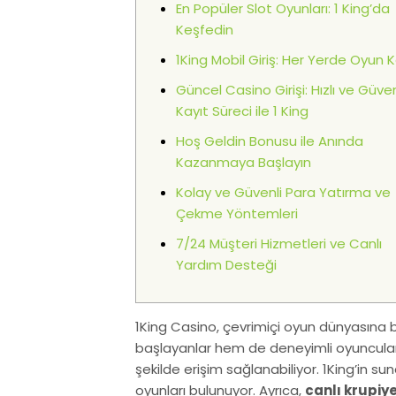
En Popüler Slot Oyunları: 1 King’da
Keşfedin
1King Mobil Giriş: Her Yerde Oyun K
Güncel Casino Girişi: Hızlı ve Güven
Kayıt Süreci ile 1 King
Hoş Geldin Bonusu ile Anında
Kazanmaya Başlayın
Kolay ve Güvenli Para Yatırma ve
Çekme Yöntemleri
7/24 Müşteri Hizmetleri ve Canlı
Yardım Desteği
1King Casino, çevrimiçi oyun dünyasına b
başlayanlar hem de deneyimli oyuncular iç
şekilde erişim sağlanabiliyor. 1King’in s
oyunları bulunuyor. Ayrıca,
canlı krupiye