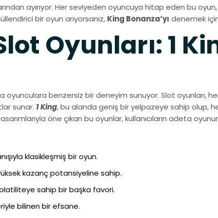
nlarından ayırıyor. Her seviyeden oyuncuya hitap eden bu oyun, 
llendirici bir oyun arıyorsanız,
King Bonanza’yı
denemek için
Slot Oyunları: 1 K
ıyla oyunculara benzersiz bir deneyim sunuyor. Slot oyunları,
tlar sunar.
1 King
, bu alanda geniş bir yelpazeye sahip olup, h
 tasarımlarıyla öne çıkan bu oyunlar, kullanıcıların adeta oyunu
anışıyla klasikleşmiş bir oyun.
yüksek kazanç potansiyeline sahip.
volatiliteye sahip bir başka favori.
riyle bilinen bir efsane.