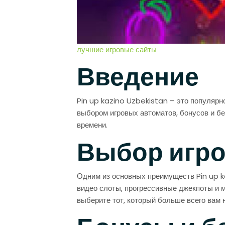
лучшие игровые сайты
Введение
Pin up kazino Uzbekistan – это популярно
выбором игровых автоматов, бонусов и бе
времени.
Выбор игро
Одним из основных преимуществ Pin up k
видео слоты, прогрессивные джекпоты и м
выберите тот, который больше всего вам 