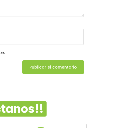
te.
tanos!!