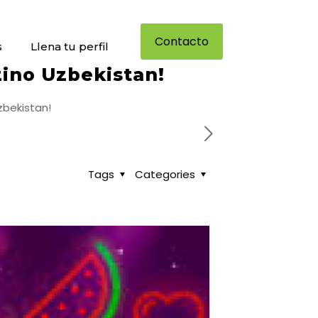
Contacto
s
Llena tu perfil
ino Uzbekistan!
zbekistan!
Tags
Categories