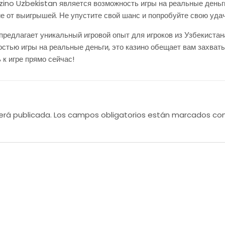
zino Uzbekistan является возможность игры на реальные деньг
е от выигрышей. Не упустите свой шанс и попробуйте свою удач
предлагает уникальный игровой опыт для игроков из Узбекистан
стью игры на реальные деньги, это казино обещает вам захва
к игре прямо сейчас!
erá publicada.
Los campos obligatorios están marcados co