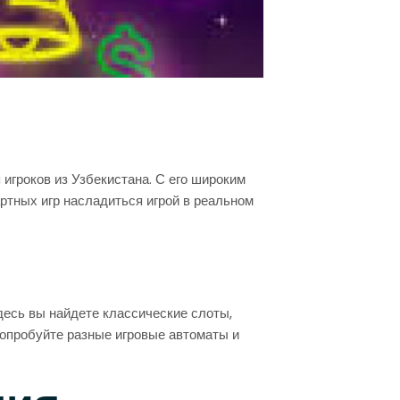
 игроков из Узбекистана. С его широким
ртных игр насладиться игрой в реальном
десь вы найдете классические слоты,
попробуйте разные игровые автоматы и