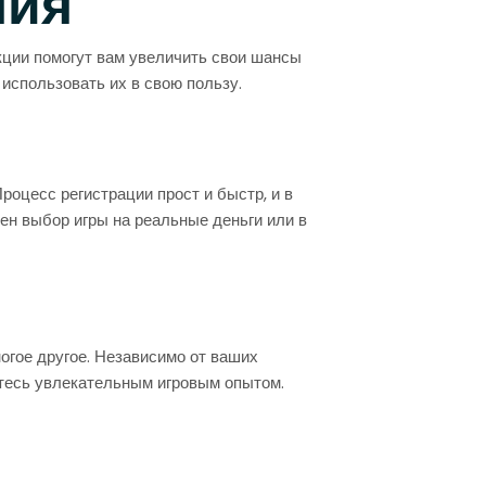
ния
кции помогут вам увеличить свои шансы
использовать их в свою пользу.
роцесс регистрации прост и быстр, и в
пен выбор игры на реальные деньги или в
огое другое. Независимо от ваших
йтесь увлекательным игровым опытом.