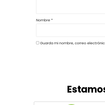
Nombre
*
Guarda mi nombre, correo electróni
Estamos 