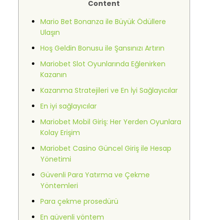
Content
Mario Bet Bonanza ile Büyük Ödüllere
Ulaşın
Hoş Geldin Bonusu ile Şansınızı Artırın
Mariobet Slot Oyunlarında Eğlenirken
Kazanın
Kazanma Stratejileri ve En İyi Sağlayıcılar
En iyi sağlayıcılar
Mariobet Mobil Giriş: Her Yerden Oyunlara
Kolay Erişim
Mariobet Casino Güncel Giriş ile Hesap
Yönetimi
Güvenli Para Yatırma ve Çekme
Yöntemleri
Para çekme prosedürü
En güvenli yöntem