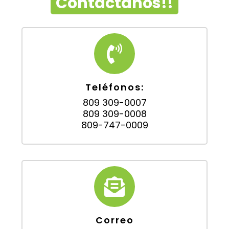
Contáctanos!!
Teléfonos:
809 309-0007
809 309-0008
809-747-0009
Correo