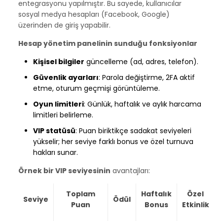
entegrasyonu yapılmıştır. Bu sayede, kullanıcılar
sosyal medya hesapları (Facebook, Google)
üzerinden de giriş yapabilir.
Hesap yönetim panelinin sunduğu fonksiyonlar
Kişisel bilgiler
güncelleme (ad, adres, telefon).
Güvenlik ayarları
: Parola değiştirme, 2FA aktif
etme, oturum geçmişi görüntüleme.
Oyun limitleri
: Günlük, haftalık ve aylık harcama
limitleri belirleme.
VIP statüsü
: Puan biriktikçe sadakat seviyeleri
yükselir; her seviye farklı bonus ve özel turnuva
hakları sunar.
Örnek bir VIP seviyesinin
avantajları:
Toplam
Haftalık
Özel
Seviye
Ödül
Puan
Bonus
Etkinlik