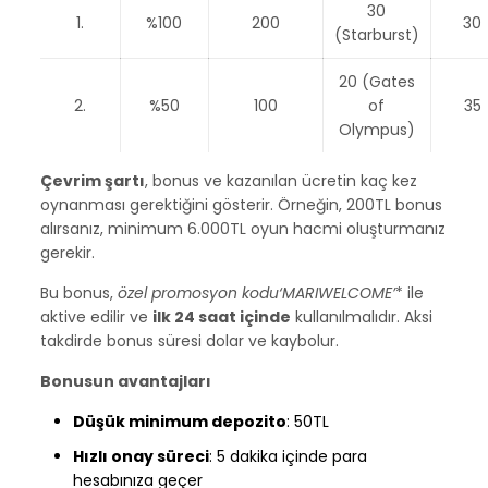
30
1.
%100
200
30
(Starburst)
20 (Gates
2.
%50
100
of
35
Olympus)
Çevrim şartı
, bonus ve kazanılan ücretin kaç kez
oynanması gerektiğini gösterir. Örneğin, 200TL bonus
alırsanız, minimum 6.000TL oyun hacmi oluşturmanız
gerekir.
Bu bonus,
özel promosyon kodu
‘MARIWELCOME’
* ile
aktive edilir ve
ilk 24 saat içinde
kullanılmalıdır. Aksi
takdirde bonus süresi dolar ve kaybolur.
Bonusun avantajları
Düşük minimum depozito
: 50TL
Hızlı onay süreci
: 5 dakika içinde para
hesabınıza geçer