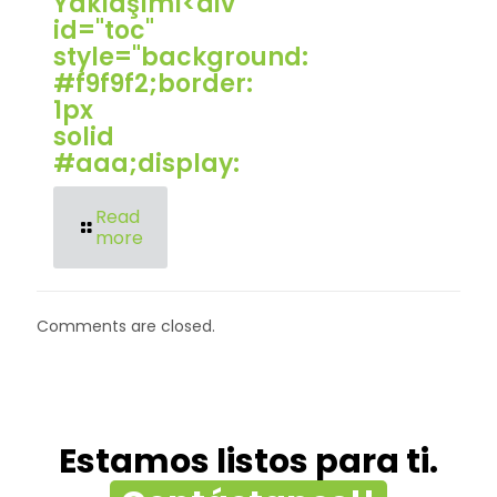
Yaklaşımı<div
id="toc"
style="background:
#f9f9f2;border:
1px
solid
#aaa;display:
Read
more
Comments are closed.
Estamos listos para ti.