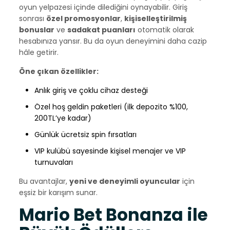
oyun yelpazesi içinde dilediğini oynayabilir. Giriş
sonrası
özel promosyonlar
,
kişiselleştirilmiş
bonuslar
ve
sadakat puanları
otomatik olarak
hesabınıza yansır. Bu da oyun deneyimini daha cazip
hâle getirir.
Öne çıkan özellikler:
Anlık giriş ve çoklu cihaz desteği
Özel hoş geldin paketleri (ilk depozito %100,
200TL’ye kadar)
Günlük ücretsiz spin fırsatları
VIP kulübü sayesinde kişisel menajer ve VIP
turnuvaları
Bu avantajlar,
yeni ve deneyimli oyuncular
için
eşsiz bir karışım sunar.
Mario Bet Bonanza ile