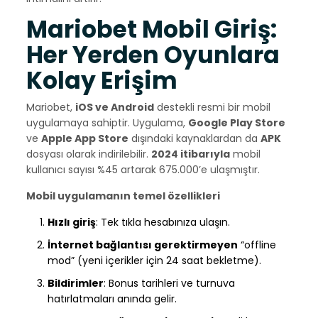
Mariobet Mobil Giriş:
Her Yerden Oyunlara
Kolay Erişim
Mariobet,
iOS ve Android
destekli resmi bir mobil
uygulamaya sahiptir. Uygulama,
Google Play Store
ve
Apple App Store
dışındaki kaynaklardan da
APK
dosyası olarak indirilebilir.
2024 itibarıyla
mobil
kullanıcı sayısı %45 artarak 675.000’e ulaşmıştır.
Mobil uygulamanın temel özellikleri
Hızlı giriş
: Tek tıkla hesabınıza ulaşın.
İnternet bağlantısı gerektirmeyen
“offline
mod” (yeni içerikler için 24 saat bekletme).
Bildirimler
: Bonus tarihleri ve turnuva
hatırlatmaları anında gelir.