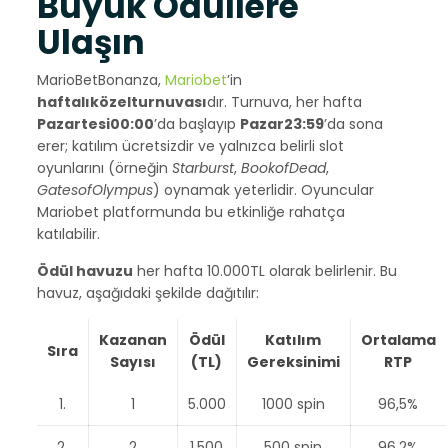
Büyük Ödüllere
Ulaşın
MarioBetBonanza,
Mariobet
’in
haftalıközelturnuvası
dır. Turnuva, her hafta
Pazartesi00:00
’da başlayıp
Pazar23:59
’da sona
erer; katılım ücretsizdir ve yalnızca belirli slot
oyunlarını (örneğin
Starburst
,
BookofDead
,
GatesofOlympus
) oynamak yeterlidir. Oyuncular
Mariobet platformunda bu etkinliğe rahatça
katılabilir.
Ödül havuzu
her hafta 10.000TL olarak belirlenir. Bu
havuz, aşağıdaki şekilde dağıtılır:
Kazanan
Ödül
Katılım
Ortalama
Sıra
Sayısı
(TL)
Gereksinimi
RTP
1.
1
5.000
1000 spin
96,5%
2.
2
1.500
500 spin
96,2%