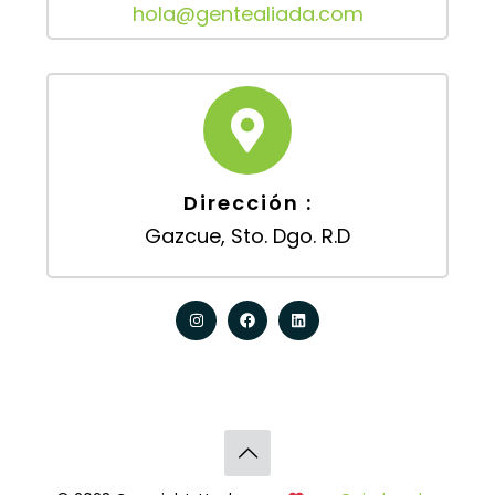
hola@gentealiada.com
Dirección :
Gazcue, Sto. Dgo. R.D