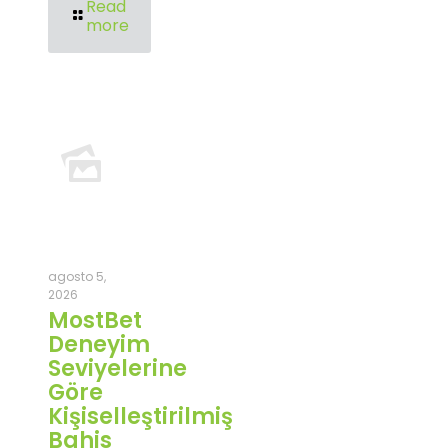
Read
more
agosto 5,
2026
MostBet
Deneyim
Seviyelerine
Göre
Kişiselleştirilmiş
Bahis