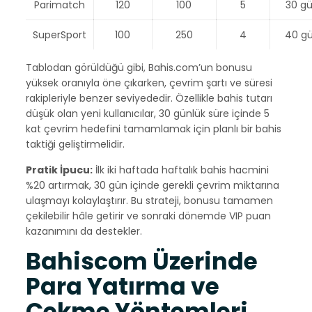
Parimatch
120
100
5
30 g
SuperSport
100
250
4
40 g
Tablodan görüldüğü gibi, Bahis.com’un bonusu
yüksek oranıyla öne çıkarken, çevrim şartı ve süresi
rakipleriyle benzer seviyededir. Özellikle bahis tutarı
düşük olan yeni kullanıcılar, 30 günlük süre içinde 5
kat çevrim hedefini tamamlamak için planlı bir bahis
taktiği geliştirmelidir.
Pratik İpucu:
İlk iki haftada haftalık bahis hacmini
%20 artırmak, 30 gün içinde gerekli çevrim miktarına
ulaşmayı kolaylaştırır. Bu strateji, bonusu tamamen
çekilebilir hâle getirir ve sonraki dönemde VIP puan
kazanımını da destekler.
Bahiscom Üzerinde
Para Yatırma ve
Çekme Yöntemleri