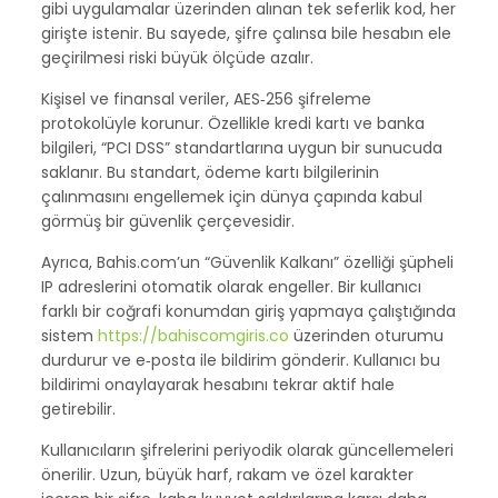
gibi uygulamalar üzerinden alınan tek seferlik kod, her
girişte istenir. Bu sayede, şifre çalınsa bile hesabın ele
geçirilmesi riski büyük ölçüde azalır.
Kişisel ve finansal veriler, AES‑256 şifreleme
protokolüyle korunur. Özellikle kredi kartı ve banka
bilgileri, “PCI DSS” standartlarına uygun bir sunucuda
saklanır. Bu standart, ödeme kartı bilgilerinin
çalınmasını engellemek için dünya çapında kabul
görmüş bir güvenlik çerçevesidir.
Ayrıca, Bahis.com’un “Güvenlik Kalkanı” özelliği şüpheli
IP adreslerini otomatik olarak engeller. Bir kullanıcı
farklı bir coğrafi konumdan giriş yapmaya çalıştığında
sistem
https://bahiscomgiris.co
üzerinden oturumu
durdurur ve e‑posta ile bildirim gönderir. Kullanıcı bu
bildirimi onaylayarak hesabını tekrar aktif hale
getirebilir.
Kullanıcıların şifrelerini periyodik olarak güncellemeleri
önerilir. Uzun, büyük harf, rakam ve özel karakter