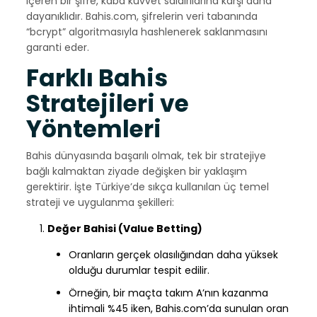
içeren bir şifre, kaba kuvvet saldırılarına karşı daha
dayanıklıdır. Bahis.com, şifrelerin veri tabanında
“bcrypt” algoritmasıyla hashlenerek saklanmasını
garanti eder.
Farklı Bahis
Stratejileri ve
Yöntemleri
Bahis dünyasında başarılı olmak, tek bir stratejiye
bağlı kalmaktan ziyade değişken bir yaklaşım
gerektirir. İşte Türkiye’de sıkça kullanılan üç temel
strateji ve uygulanma şekilleri:
Değer Bahisi (Value Betting)
Oranların gerçek olasılığından daha yüksek
olduğu durumlar tespit edilir.
Örneğin, bir maçta takım A’nın kazanma
ihtimali %45 iken, Bahis.com’da sunulan oran