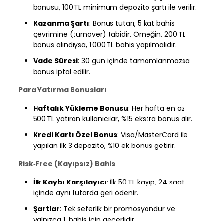
bonusu, 100 TL minimum depozito şartı ile verilir.
Kazanma Şartı
: Bonus tutarı, 5 kat bahis
çevrimine (turnover) tabidir. Örneğin, 200 TL
bonus alındıysa, 1 000 TL bahis yapılmalıdır.
Vade Süresi
: 30 gün içinde tamamlanmazsa
bonus iptal edilir.
Para Yatırma Bonusları
Haftalık Yükleme Bonusu
: Her hafta en az
500 TL yatıran kullanıcılar, %15 ekstra bonus alır.
Kredi Kartı Özel Bonus
: Visa/MasterCard ile
yapılan ilk 3 depozito, %10 ek bonus getirir.
Risk‑Free (Kayıpsız) Bahis
İlk Kaybı Karşılayıcı
: İlk 50 TL kayıp, 24 saat
içinde aynı tutarda geri ödenir.
Şartlar
: Tek seferlik bir promosyondur ve
yalnızca 1. bahis için geçerlidir.