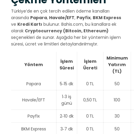
Türkiye’de en çok tercih edilen ödeme kanalları
arasında
Papara
,
Havale/EFT
,
Payfix
,
BKM Express
ve
Kredi Kartı
bulunur. Bahis.com, bu kanallara ek
olarak
Cryptocurrency (Bitcoin, Ethereum)
seçenekleri de sunar. Aşağıda her bir yöntemin işlem
süresi, ücret ve limitleri detaylandırılmıştır.
Minimum
İşlem
İşlem
Yöntem
Yatırım
Süresi
Ücreti
(TL)
Papara
5‑15 dk
0 TL
50
1‑3 iş
Havale/EFT
0,50 TL
100
günü
Payfix
2‑10 dk
0 TL
30
BKM Express
3‑7 dk
0 TL
50