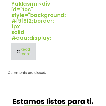
Yaklaşımı<div
id="toc"
style="background:
#f9f9f2;border:
1px
solid
#aaa;display:
Read
more
Comments are closed.
Estamos listos para ti.