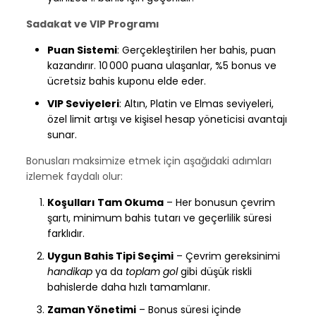
Sadakat ve VIP Programı
Puan Sistemi
: Gerçekleştirilen her bahis, puan
kazandırır. 10 000 puana ulaşanlar, %5 bonus ve
ücretsiz bahis kuponu elde eder.
VIP Seviyeleri
: Altın, Platin ve Elmas seviyeleri,
özel limit artışı ve kişisel hesap yöneticisi avantajı
sunar.
Bonusları maksimize etmek için aşağıdaki adımları
izlemek faydalı olur:
Koşulları Tam Okuma
– Her bonusun çevrim
şartı, minimum bahis tutarı ve geçerlilik süresi
farklıdır.
Uygun Bahis Tipi Seçimi
– Çevrim gereksinimi
handikap
ya da
toplam gol
gibi düşük riskli
bahislerde daha hızlı tamamlanır.
Zaman Yönetimi
– Bonus süresi içinde