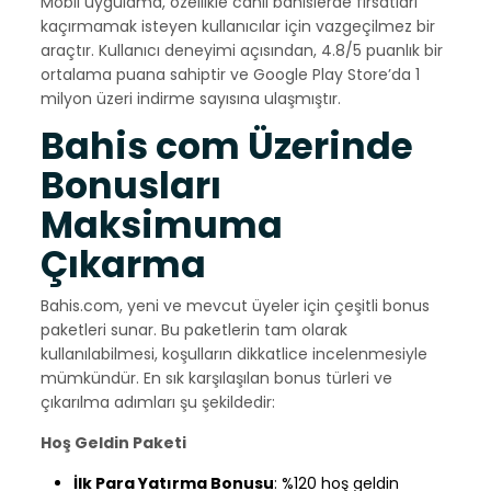
Mobil uygulama, özellikle canlı bahislerde fırsatları
kaçırmamak isteyen kullanıcılar için vazgeçilmez bir
araçtır. Kullanıcı deneyimi açısından, 4.8/5 puanlık bir
ortalama puana sahiptir ve Google Play Store’da 1
milyon üzeri indirme sayısına ulaşmıştır.
Bahis com Üzerinde
Bonusları
Maksimuma
Çıkarma
Bahis.com, yeni ve mevcut üyeler için çeşitli bonus
paketleri sunar. Bu paketlerin tam olarak
kullanılabilmesi, koşulların dikkatlice incelenmesiyle
mümkündür. En sık karşılaşılan bonus türleri ve
çıkarılma adımları şu şekildedir:
Hoş Geldin Paketi
İlk Para Yatırma Bonusu
: %120 hoş geldin