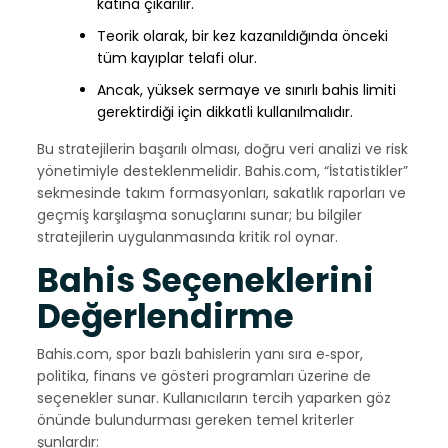
katına çıkarılır.
Teorik olarak, bir kez kazanıldığında önceki
tüm kayıplar telafi olur.
Ancak, yüksek sermaye ve sınırlı bahis limiti
gerektirdiği için dikkatli kullanılmalıdır.
Bu stratejilerin başarılı olması, doğru veri analizi ve risk
yönetimiyle desteklenmelidir. Bahis.com, “İstatistikler”
sekmesinde takım formasyonları, sakatlık raporları ve
geçmiş karşılaşma sonuçlarını sunar; bu bilgiler
stratejilerin uygulanmasında kritik rol oynar.
Bahis Seçeneklerini
Değerlendirme
Bahis.com, spor bazlı bahislerin yanı sıra e‑spor,
politika, finans ve gösteri programları üzerine de
seçenekler sunar. Kullanıcıların tercih yaparken göz
önünde bulundurması gereken temel kriterler
şunlardır: