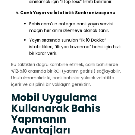
sınırlamak için “stop‑loss” limiti belirlenir.
Canlı Yayın ve İstatistik Senkronizasyonu
Bahis.com’un entegre canlı yayın servisi,
maçın her anını izlemeye olanak tanır.
Yayın sırasında sunulan “İlk 10 Dakika”
istatistikleri, “ilk yarı kazanma” bahsi için hızlı
bir karar verir.
Bu taktikleri doğru kombine etmek, canlı bahislerde
%12‑%18 arasında bir ROI (yatırım getirisi) sağlayabilir.
Unutulmamalıdır ki, canlı bahisler yüksek volatilite
içerir ve disiplinli bir yaklaşım gerektirir.
Mobil Uygulama
Kullanarak Bahis
Yapmanın
Avantajları