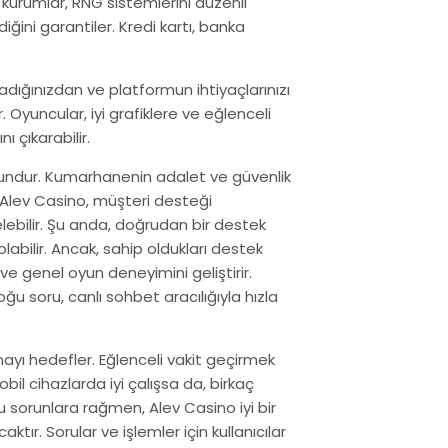
kurumlar, RNG sistemlerini düzenli
iğini garantiler. Kredi kartı, banka
adığınızdan ve platformun ihtiyaçlarınızı
 Oyuncular, iyi grafiklere ve eğlenceli
 çıkarabilir.
uygundur. Kumarhanenin adalet ve güvenlik
ir. Alev Casino, müşteri desteği
gelebilir. Şu anda, doğrudan bir destek
abilir. Ancak, sahip oldukları destek
ve genel oyun deneyimini geliştirir.
oğu soru, canlı sohbet aracılığıyla hızla
ayı hedefler. Eğlenceli vakit geçirmek
bil cihazlarda iyi çalışsa da, birkaç
u sorunlara rağmen, Alev Casino iyi bir
ır. Sorular ve işlemler için kullanıcılar