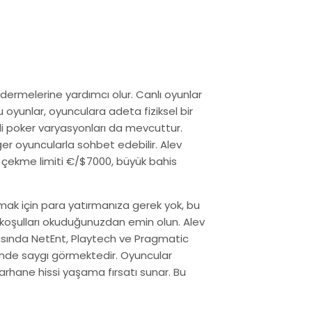
idermelerine yardımcı olur. Canlı oyunlar
 oyunlar, oyunculara adeta fiziksel bir
tli poker varyasyonları da mevcuttur.
ğer oyuncularla sohbet edebilir. Alev
ra çekme limiti €/$7000, büyük bahis
lmak için para yatırmanıza gerek yok, bu
 ve koşulları okuduğunuzdan emin olun. Alev
arasında NetEnt, Playtech ve Pragmatic
isinde saygı görmektedir. Oyuncular
arhane hissi yaşama fırsatı sunar. Bu