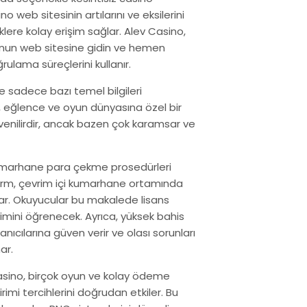
o web sitesinin artılarını ve eksilerini
lere kolay erişim sağlar. Alev Casino,
onun web sitesine gidin ve hemen
ulama süreçlerini kullanır.
 ve sadece bazı temel bilgileri
, eğlence ve oyun dünyasına özel bir
üvenilirdir, ancak bazen çok karamsar ve
i kumarhane para çekme prosedürleri
atform, çevrim içi kumarhane ortamında
lar. Okuyucular bu makalede lisans
eyimini öğrenecek. Ayrıca, yüksek bahis
nıcılarına güven verir ve olası sorunları
ar.
 Casino, birçok oyun ve kolay ödeme
rimi tercihlerini doğrudan etkiler. Bu