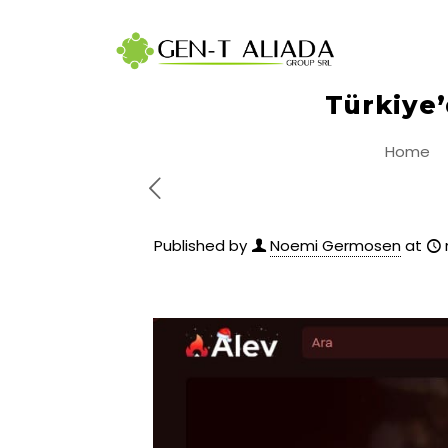
Türkiye’
Home
Published by
Noemi Germosen
at