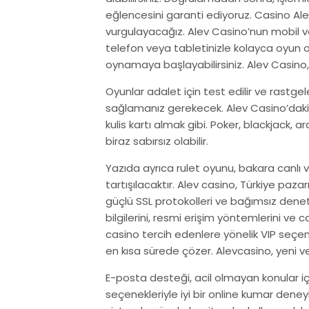
eğlencesini garanti ediyoruz. Casino Alev’i
vurgulayacağız. Alev Casino’nun mobil ver
telefon veya tabletinizle kolayca oyun
oynamaya başlayabilirsiniz. Alev Casino, 
Oyunlar adalet için test edilir ve rastgele
sağlamanız gerekecek. Alev Casino’daki 
kulis kartı almak gibi. Poker, blackjack,
biraz sabırsız olabilir.
Yazıda ayrıca rulet oyunu, bakara canlı v
tartışılacaktır. Alev casino, Türkiye paz
güçlü SSL protokolleri ve bağımsız dene
bilgilerini, resmi erişim yöntemlerini ve 
casino tercih edenlere yönelik VIP seçenek
en kısa sürede çözer. Alevcasino, yeni ve
E-posta desteği, acil olmayan konular içi
seçenekleriyle iyi bir online kumar deneyi