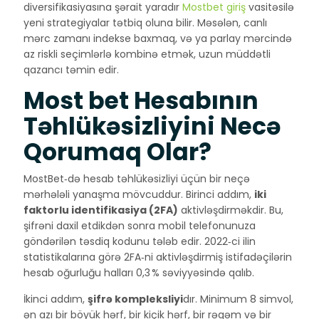
diversifikasiyasına şərait yaradır
Mostbet giriş
vasitəsilə
yeni strategiyalar tətbiq oluna bilir. Məsələn, canlı
mərc zamanı indekse baxmaq, və ya parlay mərcində
az riskli seçimlərlə kombinə etmək, uzun müddətli
qazancı təmin edir.
Most bet Hesabının
Təhlükəsizliyini Necə
Qorumaq Olar?
MostBet‑də hesab təhlükəsizliyi üçün bir neçə
mərhələli yanaşma mövcuddur. Birinci addım,
iki
faktorlu identifikasiya (2FA)
aktivləşdirməkdir. Bu,
şifrəni daxil etdikdən sonra mobil telefonunuza
göndərilən təsdiq kodunu tələb edir. 2022‑ci ilin
statistikalarına görə 2FA‑ni aktivləşdirmiş istifadəçilərin
hesab oğurluğu halları 0,3 % səviyyəsində qalıb.
İkinci addım,
şifrə kompleksliyi
dır. Minimum 8 simvol,
ən azı bir böyük hərf, bir kiçik hərf, bir rəqəm və bir