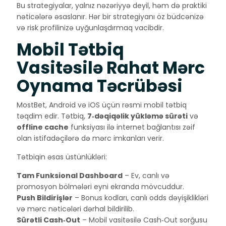
Bu strategiyalar, yalnız nəzəriyyə deyil, həm də praktiki
nəticələrə əsaslanır. Hər bir strategiyanı öz büdcənizə
və risk profilinizə uyğunlaşdırmaq vacibdir.
Mobil Tətbiq
Vasitəsilə Rahat Mərc
Oynama Təcrübəsi
MostBet, Android və iOS üçün rəsmi mobil tətbiq
təqdim edir. Tətbiq,
7‑dəqiqəlik yükləmə sürəti
və
offline cache
funksiyası ilə internet bağlantısı zəif
olan istifadəçilərə də mərc imkanları verir.
Tətbiqin əsas üstünlükləri:
Tam Funksional Dashboard
– Ev, canlı və
promosyon bölmələri eyni ekranda mövcuddur.
Push Bildirişlər
– Bonus kodları, canlı odds dəyişiklikləri
və mərc nəticələri dərhal bildirilib.
Sürətli Cash‑Out
– Mobil vasitəsilə Cash‑Out sorğusu