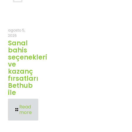
agosto 5,
2026
Sanal
bahis
seçenekleri
ve
kazanç
fırsatları
Bethub
ile
Read
more