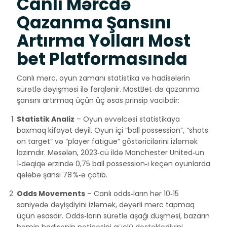
Canlı Mərcdə
Qazanma Şansını
Artırma Yolları Most
bet Platformasında
Canlı mərc, oyun zamanı statistika və hadisələrin
sürətlə dəyişməsi ilə fərqlənir. MostBet‑də qazanma
şansını artırmaq üçün üç əsas prinsip vacibdir:
Statistik Analiz
– Oyun əvvəlcəsi statistikaya
baxmaq kifayət deyil. Oyun içi “ball possession”, “shots
on target” və “player fatigue” göstəricilərini izləmək
lazımdır. Məsələn, 2023‑cü ildə Manchester United‑un
1‑dəqiqə ərzində 0,75 ball possession‑ı keçən oyunlarda
qələbə şansı 78 %‑ə çatıb.
Odds Movements
– Canlı odds‑ların hər 10‑15
saniyədə dəyişdiyini izləmək, dəyərli mərc tapmaq
üçün əsasdır. Odds‑ların sürətlə aşağı düşməsi, bazarın