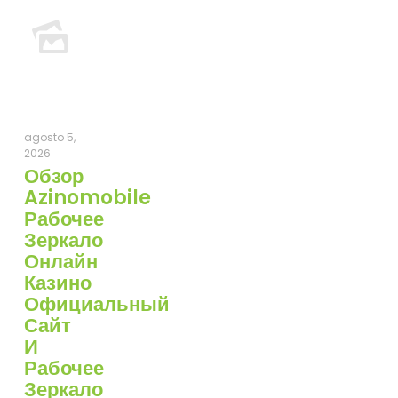
agosto 5,
2026
Обзор
Azinomobile
Рабочее
Зеркало
Онлайн
Казино
Официальный
Сайт
И
Рабочее
Зеркало