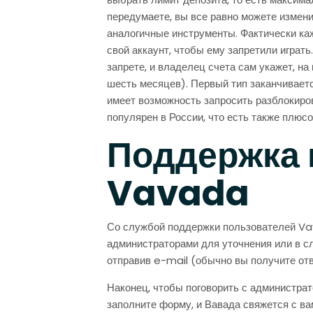
передумаете, вы все равно можете измен
аналогичные инструменты. Фактически каж
свой аккаунт, чтобы ему запретили играт
запрете, и владелец счета сам укажет, н
шесть месяцев). Первый тип заканчивает
имеет возможность запросить разблокиро
популярен в России, что есть также плюсо
Поддержка 
Vavada
Со службой поддержки пользователей Vav
администраторами для уточнения или в с
отправив e-mail (обычно вы получите отв
Наконец, чтобы поговорить с администрат
заполните форму, и Вавада свяжется с вам