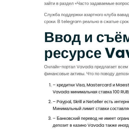
зайти в раздел «Часто задаваемые вопрос
Служба поддержки азартного клуба вавад
сроки. В telegram реально в сжатые срок
Ввод и съё
ресурсе V
Онлайн-портал Vavada предлагает всем 
финансовые активы. Что по поводу депози
– кредитки Visa, Mastercard и Maest
Vavada минимальная ставка 100 RUB,
– Paypal, Skrill и Neteller есть инт
Минимальный лимит ставки составляе
– Банковский перевод не имеет огран
депозит в казино Vavada также иногда