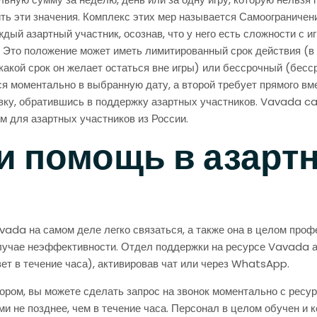
ить эти значения. Комплекс этих мер называется Самоограничен
дый азартный участник, осознав, что у него есть сложности с и
ь. Это положение может иметь лимитированный срок действия (в
а какой срок он желает остаться вне игры) или бессрочный (бе
ся моментально в выбранную дату, а второй требует прямого в
вку, обратившись в поддержку азартных участников. Vavada ca
м для азартных участников из России.
и помощь в азарт
ada на самом деле легко связаться, а также она в целом проф
лучае неэффективности. Отдел поддержки на ресурсе Vavada акт
ет в течение часа), активировав чат или через WhatsApp.
ором, вы можете сделать запрос на звонок моментально с ресур
и не позднее, чем в течение часа. Персонал в целом обучен и к