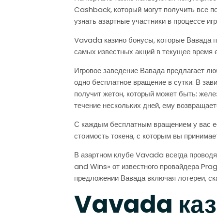
Cashback, который могут получить все по
узнать азартные участники в процессе игр
Vavada казино бонусы, которые Вавада п
самых известных акций в текущее время 
Игровое заведение Вавада предлагает лю
одно бесплатное вращение в сутки. В зав
получит жетон, который может быть: желе
течение нескольких дней, ему возвращае
С каждым бесплатным вращением у вас ес
стоимость токена, с которым вы принимае
В азартном клубе Vavada всегда проводят
and Wins» от известного провайдера Prag
предложении Вавада включая лотереи, скачк
Vavada каз