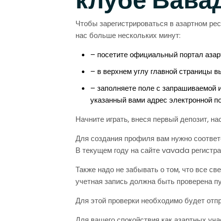
клубе Вава
Чтобы зарегистрироваться в азартном рес
нас больше нескольких минут:
– посетите официальный портал азар
– в верхнем углу главной страницы в
– заполняете поле с запрашиваемой 
указанный вами адрес электронной п
Начните играть, внеся первый депозит, н
Для создания профиля вам нужно соответ
В текущем году на сайте vavada регистра
Также надо не забывать о том, что все с
учетная запись должна быть проверена п
Для этой проверки необходимо будет отпр
Для вашего спокойствия как азартных уча