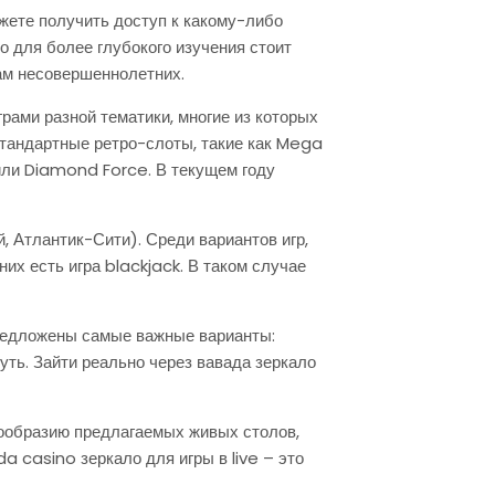
можете получить доступ к какому-либо
о для более глубокого изучения стоит
рам несовершеннолетних.
ами разной тематики, многие из которых
стандартные ретро-слоты, такие как Mega
или Diamond Force. В текущем году
, Атлантик-Сити). Среди вариантов игр,
их есть игра blackjack. В таком случае
 предложены самые важные варианты:
уть. Зайти реально через вавада зеркало
нообразию предлагаемых живых столов,
 casino зеркало для игры в live – это