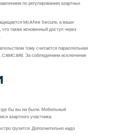
правлением по регулированию азартных
защищается McAfee Secure, а ваши
 что также мгновенный доступ через
.
зательством тому считается параллельная
py, CAMCARE. За соблюдением исключения
и
 где бы вы ни были. Мобильный
иси азартного участника.
стро грузится. Дополнительно надо