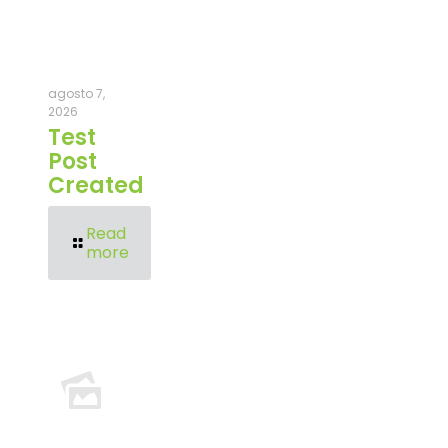
agosto 7,
2026
Test
Post
Created
Read
more