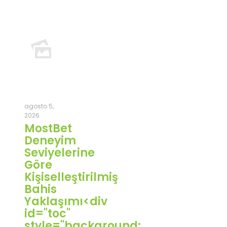
agosto 5,
2026
MostBet
Deneyim
Seviyelerine
Göre
Kişiselleştirilmiş
Bahis
Yaklaşımı<div
id="toc"
style="background: