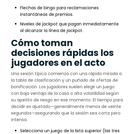
Flechas de bingo para reclamaciones
instantáneas de premios.
Niveles de jackpot que pagan inmediatamente
al alcanzar la línea de jackpot.
Cómo toman
decisiones rápidas los
jugadores en el acto
Una sesión típica comienza con una rápida mirada a
la tabla de clasificación y un puñado de ofertas de
bonificación. Los jugadores suelen elegir un juego
con baja ventaja de la casa o alta volatilidad según
su apetito de riesgo en ese momento. El tiempo para
decidir es ajustado—generalmente menos de veinte
segundos—asegurando que la sesión sea corta pero
intensa.
Selecciona un juego de la lista superior (las tres