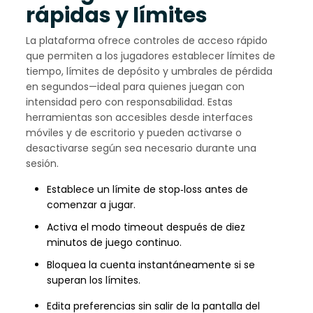
rápidas y límites
La plataforma ofrece controles de acceso rápido
que permiten a los jugadores establecer límites de
tiempo, límites de depósito y umbrales de pérdida
en segundos—ideal para quienes juegan con
intensidad pero con responsabilidad. Estas
herramientas son accesibles desde interfaces
móviles y de escritorio y pueden activarse o
desactivarse según sea necesario durante una
sesión.
Establece un límite de stop‑loss antes de
comenzar a jugar.
Activa el modo timeout después de diez
minutos de juego continuo.
Bloquea la cuenta instantáneamente si se
superan los límites.
Edita preferencias sin salir de la pantalla del