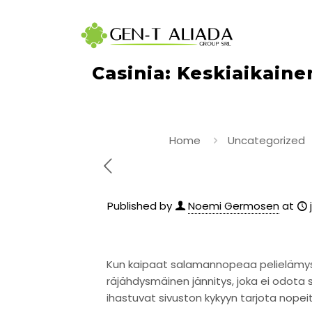
Casinia: Keskiaikaine
Home
Uncategorized
Published by
Noemi Germosen
at
Kun kaipaat salamannopeaa pelielämystä,
räjähdysmäinen jännitys, joka ei odota s
ihastuvat sivuston kykyyn tarjota nopeit