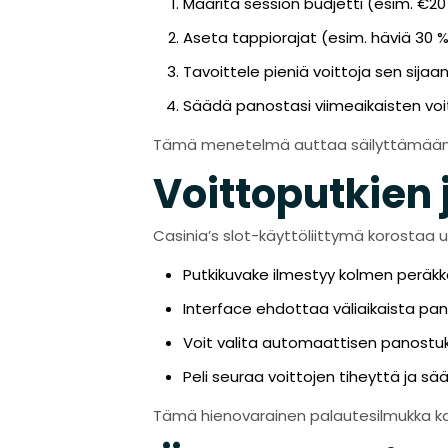
Määritä session budjetti (esim. €20 
Aseta tappiorajat (esim. häviä 30 %
Tavoittele pieniä voittoja sen sijaan
Säädä panostasi viimeaikaisten voi
Tämä menetelmä auttaa säilyttämään pe
Voittoputkien
Casinia’s slot-käyttöliittymä korostaa u
Putkikuvake ilmestyy kolmen peräkkäi
Interface ehdottaa väliaikaista p
Voit valita automaattisen panostu
Peli seuraa voittojen tiheyttä ja s
Tämä hienovarainen palautesilmukka kan