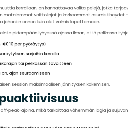
inuuttia kerrallaan, on kannattavaa valita pelejä, jotka ta
issa on matalammat voittolinjat ja korkeammat osumistiheydet 
johonkin ennen kuin olet valmis lopettamaan.
 pelata pidempään lyhyessä ajassa ilman, että pelikassa tyhje
. €0.10 per pyöräytys)
räytyksen sarjoihin kerralla
ikarajan tai pelikassan tavoitteen
ia on, ajan seuraamiseen
isen session maksimaalisen jännityksen kokemisen.
ppuaktiivisuus
 off‑peak-ajoina, mikä tarkoittaa vähemmän lagia ja sujuvam