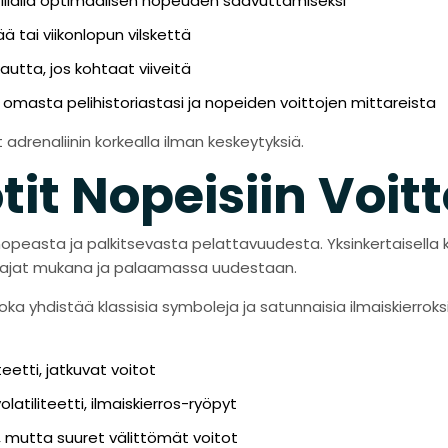
 illalla optimaalisen nopeuden saavuttamiseksi
ä tai viikonlopun vilskettä
kautta, jos kohtaat viiveitä
omasta pelihistoriastasi ja nopeiden voittojen mittareista
 adrenaliinin korkealla ilman keskeytyksiä.
tit Nopeisiin Voit
nopeasta ja palkitsevasta pelattavuudesta. Yksinkertaisella 
 pelaajat mukana ja palaamassa uudestaan.
joka yhdistää klassisia symboleja ja satunnaisia ilmaiskierro
eetti, jatkuvat voitot
atiliteetti, ilmaiskierros-ryöpyt
i, mutta suuret välittömät voitot