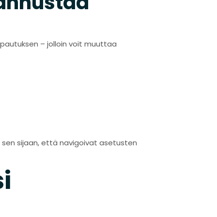
kannustaa
pautuksen – jolloin voit muuttaa
n sen sijaan, että navigoivat asetusten
i