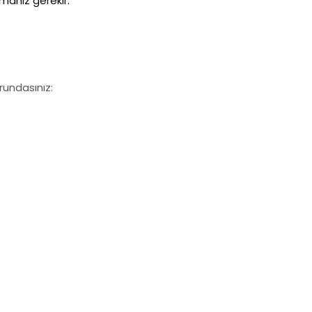
manız gerekir.
rundasınız: