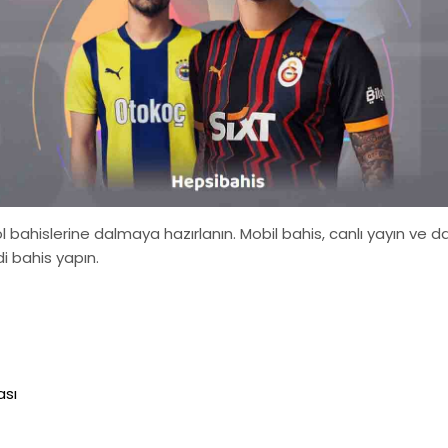
 bahislerine dalmaya hazırlanın. Mobil bahis, canlı yayın ve da
i bahis yapın.
ası