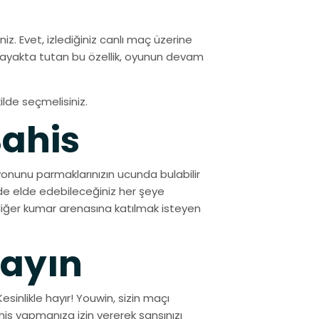
iz. Evet, izlediğiniz canlı maç üzerine
 ayakta tutan bu özellik, oyunun devam
kilde seçmelisiniz.
Bahis
yonunu parmaklarınızın ucunda bulabilir
inde elde edebileceğiniz her şeye
diğer kumar arenasına katılmak isteyen
Yayın
inlikle hayır! Youwin, sizin maçı
his yapmanıza izin vererek şansınızı