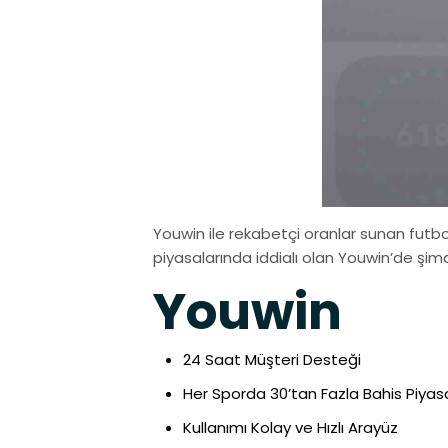
Youwin ile rekabetçi oranlar sunan futbol
piyasalarında iddialı olan Youwin’de şimd
Youwin
24 Saat Müşteri Desteği
Her Sporda 30’tan Fazla Bahis Piyas
Kullanımı Kolay ve Hızlı Arayüz