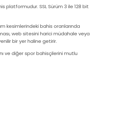
is platformudur. SSL Sürüm 3 ile 128 bit
tüm kesimlerindeki bahis oranlarında
ması, web sitesini harici müdahale veya
ir bir yer haline getirir.
 ve diğer spor bahisçilerini mutlu