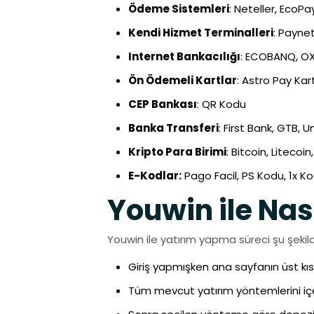
Ödeme Sistemleri
: Neteller, EcoPa
Kendi Hizmet Terminalleri
: Paynet
Internet Bankacılığı
: ECOBANQ, O
Ön Ödemeli Kartlar
: Astro Pay Kart
CEP Bankası
: QR Kodu
Banka Transferi
: First Bank, GTB, 
Kripto Para Birimi
: Bitcoin, Liteco
E-Kodlar:
Pago Facil, PS Kodu, 1x K
Youwin ile Nası
Youwin ile yatırım yapma süreci şu şekilde
Giriş yapmışken ana sayfanın üst kıs
Tüm mevcut yatırım yöntemlerini içer