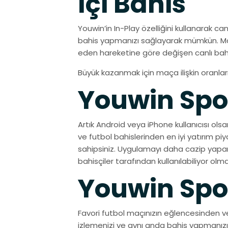
İçi Bahis
Youwin’in In-Play özelliğini kullanarak c
bahis yapmanızı sağlayarak mümkün. Maç 
eden hareketine göre değişen canlı bahi
Büyük kazanmak için maça ilişkin oranlarınız
Youwin Spor
Artık Android veya iPhone kullanıcısı ol
ve futbol bahislerinden en iyi yatırım pi
sahipsiniz. Uygulamayı daha cazip yapan
bahisçiler tarafından kullanılabiliyor olma
Youwin Spor
Favori futbol maçınızın eğlencesinden ve
izlemenizi ve aynı anda bahis yapmanızı s