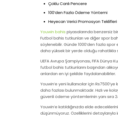
Çoklu Canlı Pencere
100’den Fazla Ödeme Yöntemi
Heyecan Verici Promosyon Teklifleri
Youwin bahis
piyasalarında benzersiz bir ç
Futbol bahis tutkunları ve diğer spor bahi
söylenebilir. Günde 1000’den fazla spor e
daha yüksek bir yerde olduğu rahatlıkla s
UEFA Avrupa Şampiyonası, FIFA Dünya Kupa
futbol bahis tutkunlarını başından alıko
anlardan en iyi şekilde faydalanabilirler.
Youwin’e yeni kullanıcılar için Rs7500’ye
daha fazlası bulunmaktadır. Hızlı ve kolay
güvenli ödeme yöntemlerinin yanı sıra 24
Youwin’e katıldığınızda elde edeceklerin
düşünmüyoruz. Özelliklerini detaylarıyla 