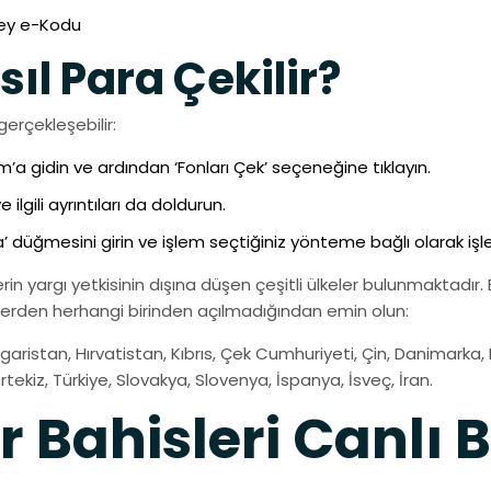
ney e-Kodu
ıl Para Çekilir?
erçekleşebilir:
’a gidin ve ardından ‘Fonları Çek’ seçeneğine tıklayın.
lgili ayrıntıları da doldurun.
’ düğmesini girin ve işlem seçtiğiniz yönteme bağlı olarak işle
rin yargı yetkisinin dışına düşen çeşitli ülkeler bulunmaktadı
elerden herhangi birinden açılmadığından emin olun:
 Bulgaristan, Hırvatistan, Kıbrıs, Çek Cumhuriyeti, Çin, Danimark
tekiz, Türkiye, Slovakya, Slovenya, İspanya, İsveç, İran.
 Bahisleri Canlı