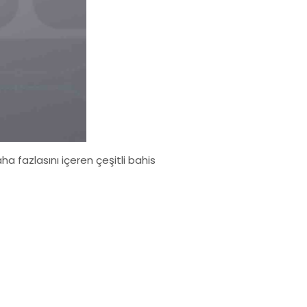
ha fazlasını içeren çeşitli bahis