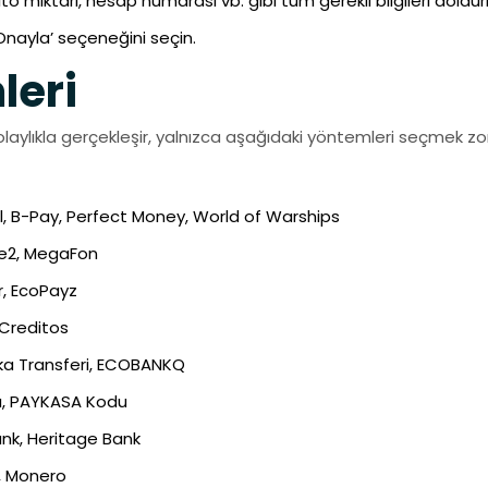
miktarı, hesap numarası vb. gibi tüm gerekli bilgileri doldur
Onayla’ seçeneğini seçin.
leri
aylıkla gerçekleşir, yalnızca aşağıdaki yöntemleri seçmek zo
ll, B-Pay, Perfect Money, World of Warships
ele2, MegaFon
r, EcoPayz
 Creditos
nka Transferi, ECOBANKQ
tı, PAYKASA Kodu
Bank, Heritage Bank
, Monero