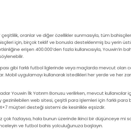
eşitlilik, oranlar ve diğer özellikler sunmasıyla, tüm bahisçiler 
sçileri için, birçok teklif ve bonusla desteklenmiş bu yerin üs
tkinliğine erişen 400.000’den fazla kullanıcısıyla, Youwin’in ba
öylenebilir.
sı gibi farklı futbol liglerinde veya maçlarda mevcut olan can
yar. Mobil uygulamayı kullanarak istedikleri her yerde ve her 
 kadar Youwin İlk Yatırım Bonusu verilirken, mevcut kullanıcıla
 gezinilebilen web sitesi, çeşitli para işlemleri için farklı para
×7 müşteri desteği sistemi de kesinlikle eşsizdir.
iz çok fazlaysa, hala bunun üzerinde ikinci bir düşünceye mi 
inceleyin ve futbol bahis yolculuğunuza başlayın.