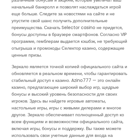
начальный банкролл и позволят наслаждаться игрой
еще больше. Следите за новостями на сайте и не
упустите свой шанс получить дополнительные
преимущества. Скачать Selector casino не придется,
бонусы доступны в браузере смартфонов. Согласно VIP
программе, гемблерам выдается кэшбэк, не требующий
отыгрыша и промокоды Селектор казино, содержащие
ценные призы.
Зеркало является точной копией официального сайта и
обновляется в реальном времени, чтобы гарантировать
стабильный доступ к казино. Azino777 — это онлайн
казино, предлагающее широкий выбор игр, щедрые
бонусы и высокий уровень безопасности для своих
игроков. Здесь вы найдете игровые автоматы,
настольные игры, игры с живыми дилерами и многое
другое. Зеркало обеспечивает полноценный доступ ко
всем функциям и возможностям официального сайта,
включая игры, бонусы и поддержку. Вы также можете
использовать свои учетные данные для входа на