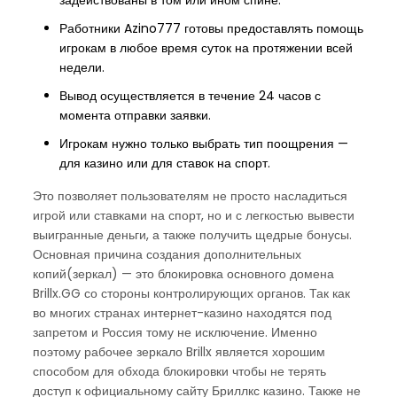
Работники Azino777 готовы предоставлять помощь
игрокам в любое время суток на протяжении всей
недели.
Вывод осуществляется в течение 24 часов с
момента отправки заявки.
Игрокам нужно только выбрать тип поощрения —
для казино или для ставок на спорт.
Это позволяет пользователям не просто насладиться
игрой или ставками на спорт, но и с легкостью вывести
выигранные деньги, а также получить щедрые бонусы.
Основная причина создания дополнительных
копий(зеркал) — это блокировка основного домена
Brillx.GG со стороны контролирующих органов. Так как
во многих странах интернет-казино находятся под
запретом и Россия тому не исключение. Именно
поэтому рабочее зеркало Brillx является хорошим
способом для обхода блокировки чтобы не терять
доступ к официальному сайту Бриллкс казино. Также не