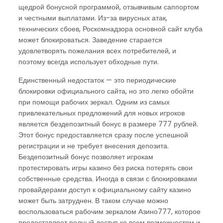
щедрой бонусной программой, отзывчивым саппортом
и честными выплатами. Из-за вирусных атак,
технических сбоев, Роскомнадзора основной сайт клуба
может блокироваться. Заведение старается
удовлетворять пожелания всех потребителей, и
поэтому всегда использует обходные пути.
Единственный недостаток — это периодические
блокировки официального сайта, но это легко обойти
при помощи рабочих зеркал. Одним из самых
привлекательных предложений для новых игроков
является бездепозитный бонус в размере 777 рублей.
Этот бонус предоставляется сразу после успешной
регистрации и не требует внесения депозита.
Бездепозитный бонус позволяет игрокам
протестировать игры казино без риска потерять свои
собственные средства. Иногда в связи с блокировками
провайдерами доступ к официальному сайту казино
может быть затруднен. В таком случае можно
воспользоваться рабочим зеркалом Азино777, которое
предоставляет полный доступ ко всем возможностям и