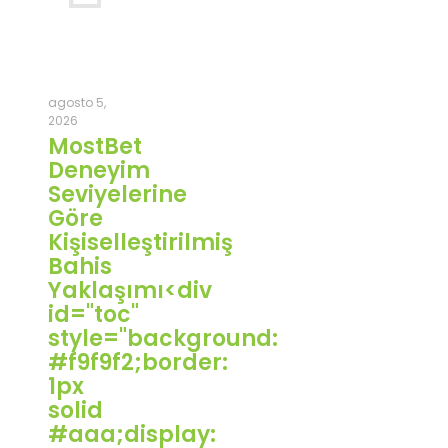
agosto 5,
2026
MostBet
Deneyim
Seviyelerine
Göre
Kişiselleştirilmiş
Bahis
Yaklaşımı<div
id="toc"
style="background:
#f9f9f2;border:
1px
solid
#aaa;display: