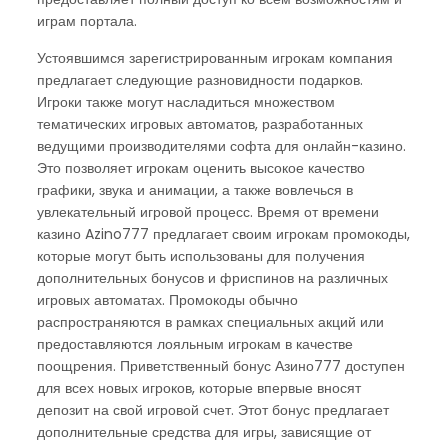
играм портала.
Устоявшимся зарегистрированным игрокам компания
предлагает следующие разновидности подарков.
Игроки также могут насладиться множеством
тематических игровых автоматов, разработанных
ведущими производителями софта для онлайн-казино.
Это позволяет игрокам оценить высокое качество
графики, звука и анимации, а также вовлечься в
увлекательный игровой процесс. Время от времени
казино Azino777 предлагает своим игрокам промокоды,
которые могут быть использованы для получения
дополнительных бонусов и фриспинов на различных
игровых автоматах. Промокоды обычно
распространяются в рамках специальных акций или
предоставляются лояльным игрокам в качестве
поощрения. Приветственный бонус Азино777 доступен
для всех новых игроков, которые впервые вносят
депозит на свой игровой счет. Этот бонус предлагает
дополнительные средства для игры, зависящие от