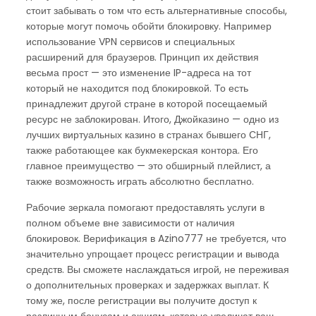
стоит забывать о том что есть альтернативные способы,
которые могут помочь обойти блокировку. Например
использование VPN сервисов и специальных
расширений для браузеров. Принцип их действия
весьма прост — это изменение IP-адреса на тот
который не находится под блокировкой. То есть
принадлежит другой стране в которой посещаемый
ресурс не заблокирован. Итого, Джойказино — одно из
лучших виртуальных казино в странах бывшего СНГ,
также работающее как букмекерская контора. Его
главное преимущество — это обширный плейлист, а
также возможность играть абсолютно бесплатно.
Рабочие зеркала помогают предоставлять услуги в
полном объеме вне зависимости от наличия
блокировок. Верификация в Azino777 не требуется, что
значительно упрощает процесс регистрации и вывода
средств. Вы сможете наслаждаться игрой, не переживая
о дополнительных проверках и задержках выплат. К
тому же, после регистрации вы получите доступ к
различным бонусам и акциям, которые увеличат ваш