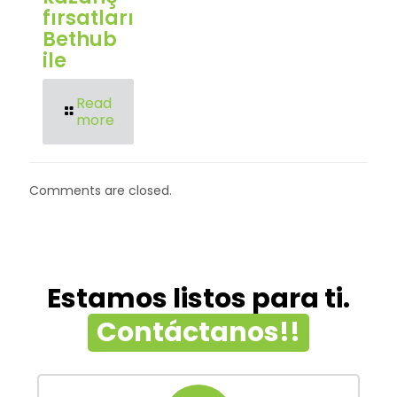
fırsatları
Bethub
ile
Read
more
Comments are closed.
Estamos listos para ti.
Contáctanos!!