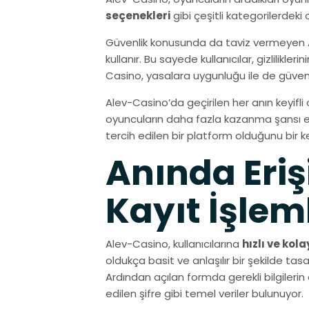
seçenekleri
gibi çeşitli kategorilerdeki
Güvenlik konusunda da taviz vermeyen Alev
kullanır. Bu sayede kullanıcılar, gizlilikl
Casino, yasalara uygunluğu ile de güvenil
Alev-Casino’da geçirilen her anın keyifl
oyuncuların daha fazla kazanma şansı e
tercih edilen bir platform olduğunu bir 
Anında Eriş
Kayıt İşlem
Alev-Casino, kullanıcılarına
hızlı ve kola
oldukça basit ve anlaşılır bir şekilde tas
Ardından açılan formda gerekli bilgilerin 
edilen şifre gibi temel veriler bulunuyor.