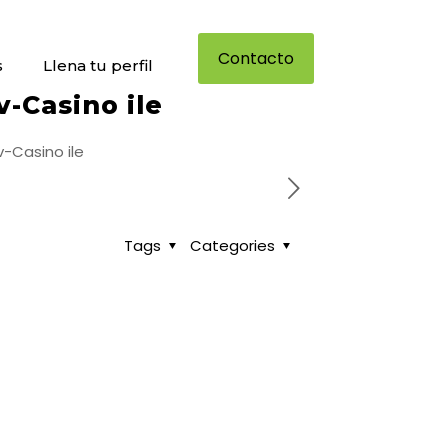
Contacto
s
Llena tu perfil
-Casino ile
v-Casino ile
Tags
Categories