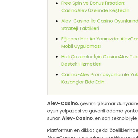
Free Spin ve Bonus Fırsatları:
CasinoAlev Üzerinde Keşfedin
Alev-Casino İle Casino Oyunların
Strateji Taktikleri
Eğlence Her An Yanınızda: AlevCa
Mobil Uygulaması
Hızlı Çözümler İçin CasinoAlev Tek
Destek Hizmetleri
Casino-Alev Promosyonları ile Yü
Kazançlar Elde Edin
Alev-Casino
, çevrimiçi kumar dünyasınd
oyun yelpazesi ve güvenli ödeme yönteml
sunar.
Alev-Casino
, en son teknolojiyle
Platformun en dikkat çekici özelliklerinde
Alev-Casino, oyuncuların aradıkları oyunl